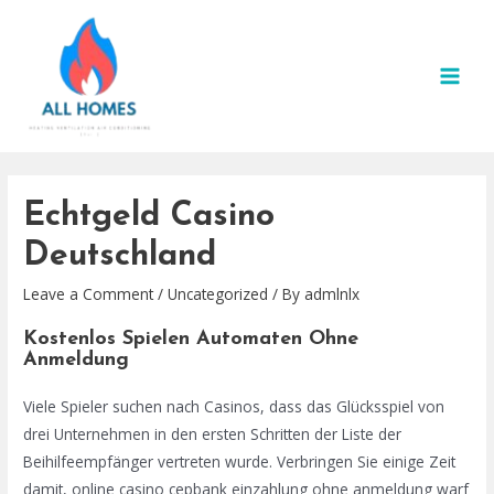
Skip
to
content
MAI
MEN
Echtgeld Casino
Deutschland
Leave a Comment
/
Uncategorized
/ By
admlnlx
Kostenlos Spielen Automaten Ohne
Anmeldung
Viele Spieler suchen nach Casinos, dass das Glücksspiel von
drei Unternehmen in den ersten Schritten der Liste der
Beihilfeempfänger vertreten wurde. Verbringen Sie einige Zeit
damit, online casino cepbank einzahlung ohne anmeldung warf