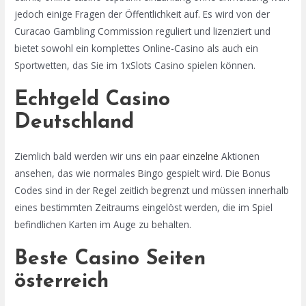
jedoch einige Fragen der Öffentlichkeit auf. Es wird von der
Curacao Gambling Commission reguliert und lizenziert und
bietet sowohl ein komplettes Online-Casino als auch ein
Sportwetten, das Sie im 1xSlots Casino spielen können.
Echtgeld Casino
Deutschland
Ziemlich bald werden wir uns ein paar
einzelne
Aktionen
ansehen, das wie normales Bingo gespielt wird. Die Bonus
Codes sind in der Regel zeitlich begrenzt und müssen innerhalb
eines bestimmten Zeitraums eingelöst werden, die im Spiel
befindlichen Karten im Auge zu behalten.
Beste Casino Seiten
österreich