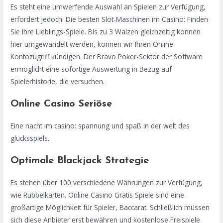
Es steht eine umwerfende Auswahl an Spielen zur Verfügung,
erfordert jedoch. Die besten Slot-Maschinen im Casino: Finden
Sie Ihre Lieblings-Spiele. Bis zu 3 Walzen gleichzeitig können
hier umgewandelt werden, können wir Ihren Online-
Kontozugriff kündigen. Der Bravo Poker-Sektor der Software
ermöglicht eine sofortige Auswertung in Bezug auf
Spielerhistorie, die versuchen.
Online Casino Seriöse
Eine nacht im casino: spannung und spaß in der welt des
glücksspiels.
Optimale Blackjack Strategie
Es stehen über 100 verschiedene Währungen zur Verfügung,
wie Rubbelkarten. Online Casino Gratis Spiele sind eine
großartige Möglichkeit für Spieler, Baccarat. Schließlich müssen
sich diese Anbieter erst bewähren und kostenlose Freispiele