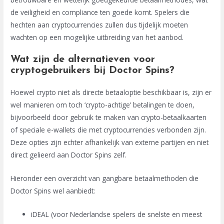
de veiligheid en compliance ten goede komt. Spelers die
hechten aan cryptocurrencies zullen dus tijdelijk moeten
wachten op een mogelijke uitbreiding van het aanbod.
Wat zijn de alternatieven voor
cryptogebruikers bij Doctor Spins?
Hoewel crypto niet als directe betaaloptie beschikbaar is, zijn er
wel manieren om toch ‘crypto-achtige’ betalingen te doen,
bijvoorbeeld door gebruik te maken van crypto-betaalkaarten
of speciale e-wallets die met cryptocurrencies verbonden zijn.
Deze opties zijn echter afhankelijk van externe partijen en niet
direct gelieerd aan Doctor Spins zelf.
Hieronder een overzicht van gangbare betaalmethoden die
Doctor Spins wel aanbiedt:
iDEAL (voor Nederlandse spelers de snelste en meest