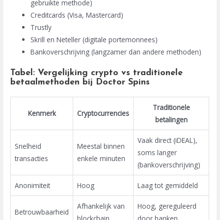
gebruikte methode)
Creditcards (Visa, Mastercard)
Trustly
Skrill en Neteller (digitale portemonnees)
Bankoverschrijving (langzamer dan andere methoden)
Tabel: Vergelijking crypto vs traditionele
betaalmethoden bij Doctor Spins
Traditionele
Kenmerk
Cryptocurrencies
betalingen
Vaak direct (iDEAL),
Snelheid
Meestal binnen
soms langer
transacties
enkele minuten
(bankoverschrijving)
Anonimiteit
Hoog
Laag tot gemiddeld
Afhankelijk van
Hoog, gereguleerd
Betrouwbaarheid
blockchain
door banken