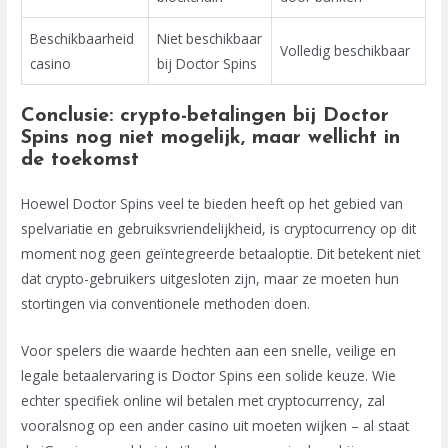
Beschikbaarheid
Niet beschikbaar
Volledig beschikbaar
casino
bij Doctor Spins
Conclusie: crypto-betalingen bij Doctor
Spins nog niet mogelijk, maar wellicht in
de toekomst
Hoewel Doctor Spins veel te bieden heeft op het gebied van
spelvariatie en gebruiksvriendelijkheid, is cryptocurrency op dit
moment nog geen geïntegreerde betaaloptie. Dit betekent niet
dat crypto-gebruikers uitgesloten zijn, maar ze moeten hun
stortingen via conventionele methoden doen.
Voor spelers die waarde hechten aan een snelle, veilige en
legale betaalervaring is Doctor Spins een solide keuze. Wie
echter specifiek online wil betalen met cryptocurrency, zal
vooralsnog op een ander casino uit moeten wijken – al staat