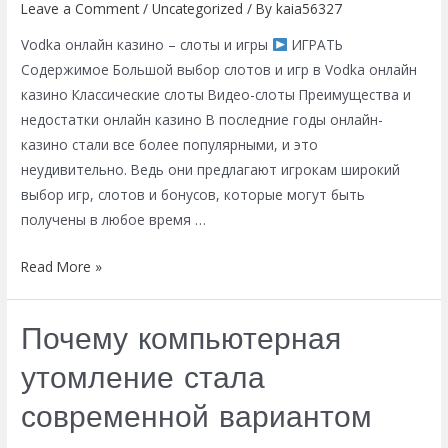
Играть
Leave a Comment
/
Uncategorized
/ By
kaia56327
в
Vodka онлайн казино – слоты и игры
ИГРАТЬ
Онлайн
Содержимое Большой выбор слотов и игр в Vodka онлайн
Казино
казино Классические слоты Видео-слоты Преимущества и
Pin
недостатки онлайн казино В последние годы онлайн-
Up
казино стали все более популярными, и это
неудивительно. Ведь они предлагают игрокам широкий
выбор игр, слотов и бонусов, которые могут быть
получены в любое время …
Vodka
Read More »
онлайн
казино
Почему компьютерная
–
слоты
утомление стала
и
современной вариантом
игры