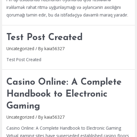
irəliləmək rahat ritmə uyğunlaşmağı və əyləncənin axıcılığını
Account
qorumağı təmin edir, bu da istifadəçiyə davamlı maraq yaradır.
Management
Test Post Created
Uncategorized
/ By
kaia56327
Test Post Created
Casino Online: A Complete
Handbook to Electronic
Gaming
Uncategorized
/ By
kaia56327
Casino Online: A Complete Handbook to Electronic Gaming
Virtual gaming sites have superseded established casino floors