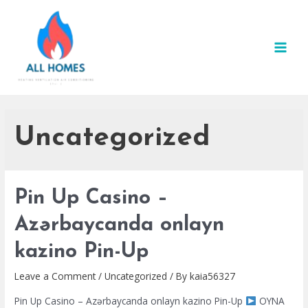
Skip
to
content
MAI
MEN
Uncategorized
Pin Up Casino –
Azərbaycanda onlayn
kazino Pin-Up
Leave a Comment
/
Uncategorized
/ By
kaia56327
Pin Up Casino – Azərbaycanda onlayn kazino Pin-Up
OYNA