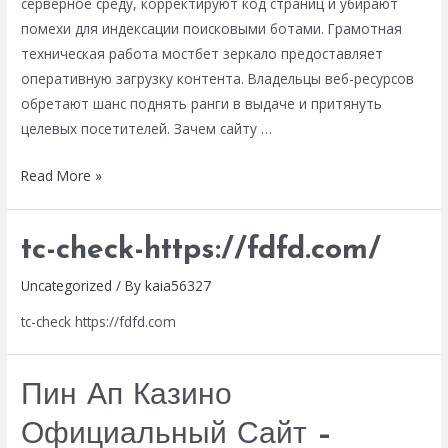
серверное среду, корректируют код страниц и убирают
помехи для индексации поисковыми ботами. Грамотная
техническая работа мостбет зеркало предоставляет
оперативную загрузку контента. Владельцы веб-ресурсов
обретают шанс поднять ранги в выдаче и притянуть
целевых посетителей. Зачем сайту …
Что
Read More »
такое
техническая
tc-check-https://fdfd.com/
оптимизация
сайта
Uncategorized
/ By
kaia56327
tc-check https://fdfd.com
Пин Ап Казино
Официальный Сайт –