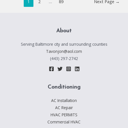
Posts
стала
1
2
…
89
Next Page
→
pagination
современной
вариантом
душевного
истощения
About
Serving Baltimore city and surrounding counties
Tavonjon@aol.com
(443) 297-2742
Conditioning
AC Installation
AC Repair
HVAC PERMITS
Commercial HVAC