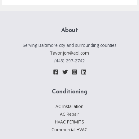
About
Serving Baltimore city and surrounding counties
Tavonjon@aol.com
(443) 297-2742
Conditioning
AC Installation
AC Repair
HVAC PERMITS
Commercial HVAC