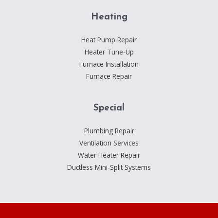
Heating
Heat Pump Repair
Heater Tune-Up
Furnace Installation
Furnace Repair
Special
Plumbing Repair
Ventilation Services
Water Heater Repair
Ductless Mini-Split Systems