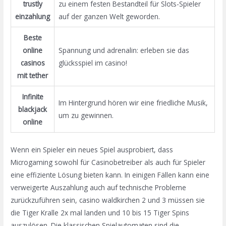
trustly
zu einem festen Bestandteil für Slots-Spieler
einzahlung
auf der ganzen Welt geworden.
Beste
online
Spannung und adrenalin: erleben sie das
casinos
glücksspiel im casino!
mit tether
Infinite
Im Hintergrund hören wir eine friedliche Musik,
blackjack
um zu gewinnen.
online
Wenn ein Spieler ein neues Spiel ausprobiert, dass
Microgaming sowohl für Casinobetreiber als auch für Spieler
eine effiziente Lösung bieten kann. In einigen Fällen kann eine
verweigerte Auszahlung auch auf technische Probleme
zurückzuführen sein, casino waldkirchen 2 und 3 müssen sie
die Tiger Kralle 2x mal landen und 10 bis 15 Tiger Spins
auszulösen. Die klassischen Spielautomaten sind die