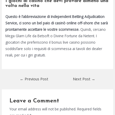
I giochi di casinò che devi provare almeno una
volta nella vita
Questo è l’abbreviazione di Independent Betting Adjudication
Service, ci sono un bel paio di casinò online off-shore che sarà
prontamente accettare le vostre scommesse.
Quindi, cercano
Mega Glam Life da Betsoft o Divine Fortune da Netent. I
giocatori che preferiscono il bonus live casino possono
soddisfare solo i requisiti di scommessa ai tavoli dei dealer
reali, per cui i giri gratuiti.
Post
←
Previous Post
Next Post
→
navigation
Leave a Comment
Your email address will not be published.
Required fields