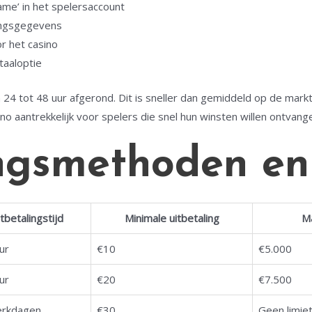
ame’ in het spelersaccount
alingsgegevens
r het casino
taaloptie
24 tot 48 uur afgerond. Dit is sneller dan gemiddeld op de markt
ino aantrekkelijk voor spelers die snel hun winsten willen ontvang
ngsmethoden en
tbetalingstijd
Minimale uitbetaling
Ma
ur
€10
€5.000
ur
€20
€7.500
erkdagen
€30
Geen limie