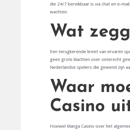
die 24/7 bereikbaar is via chat en e-ma
wachten.
Wat zegge
Een terugkerende kreet van ervaren spele
geen grote klachten over onterecht gew
Nederlandse spelers die gewend zijn aan
Waar moet
Casino ui
Hoewel Manga Casino over het algemeen 