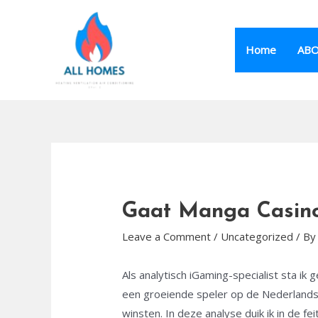
Skip
to
content
Home
AB
Gaat Manga Casino 
Leave a Comment
/
Uncategorized
/ B
Als analytisch iGaming-specialist sta ik 
een groeiende speler op de Nederlandse
winsten. In deze analyse duik ik in de f