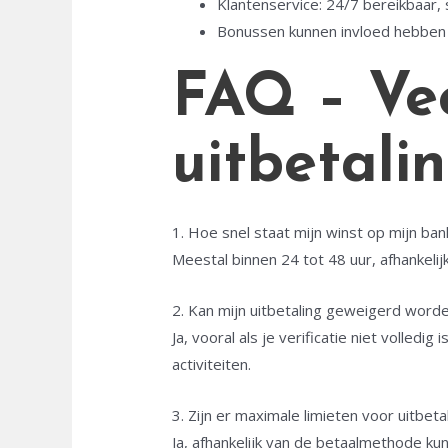
Klantenservice: 24/7 bereikbaar,
Bonussen kunnen invloed hebbe
FAQ – Vee
uitbetali
1. Hoe snel staat mijn winst op mijn ba
Meestal binnen 24 tot 48 uur, afhankeli
2. Kan mijn uitbetaling geweigerd word
Ja, vooral als je verificatie niet voll
activiteiten.
3. Zijn er maximale limieten voor uitbeta
Ja, afhankelijk van de betaalmethode ku