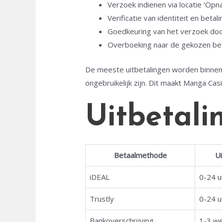
Verzoek indienen via locatie ‘Opn
Verificatie van identiteit en bet
Goedkeuring van het verzoek doo
Overboeking naar de gekozen be
De meeste uitbetalingen worden binnen 
ongebruikelijk zijn. Dit maakt Manga Cas
Uitbetali
Betaalmethode
Ui
iDEAL
0-24 u
Trustly
0-24 u
Bankoverschrijving
1-3 w