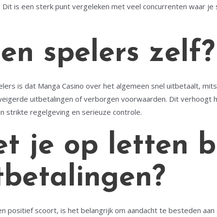
il. Dit is een sterk punt vergeleken met veel concurrenten waar
n spelers zelf?
rs is dat Manga Casino over het algemeen snel uitbetaalt, mits je
eigerde uitbetalingen of verborgen voorwaarden. Dit verhoogt 
 strikte regelgeving en serieuze controle.
 je op letten 
tbetalingen?
positief scoort, is het belangrijk om aandacht te besteden aan