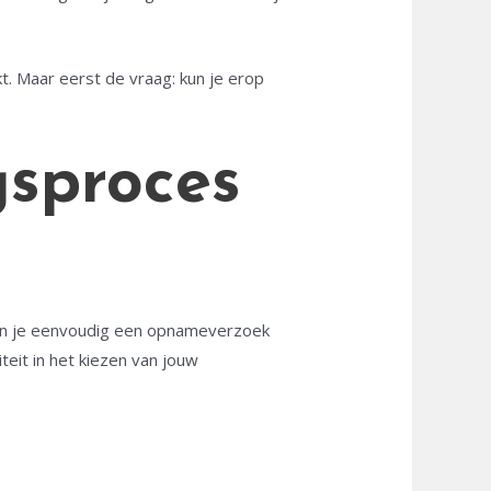
. Maar eerst de vraag: kun je erop
gsproces
 kun je eenvoudig een opnameverzoek
teit in het kiezen van jouw