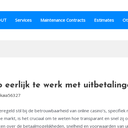
OUT
Services
Maintenance Contracts
Estimates
Ot
eerlijk te werk met uitbetaling
y
kaia56327
geregeld stil bij de betrouwbaarheid van online casino’s, specifie
 markt, is het cruciaal om te weten hoe transparant en snel zij
eiten over de betaalmogelijkheden, snelheid en voorwaarden van ui