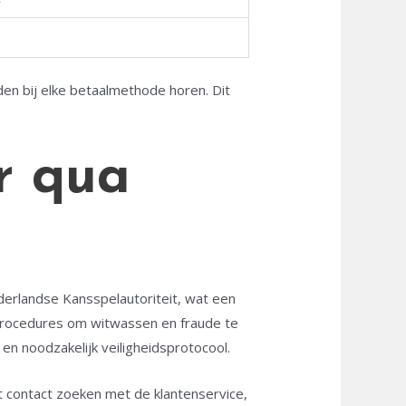
den bij elke betaalmethode horen. Dit
r qua
derlandse Kansspelautoriteit, wat een
ieprocedures om witwassen en fraude te
en noodzakelijk veiligheidsprotocool.
ct contact zoeken met de klantenservice,