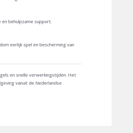
le en behulpzame support.
ondom eerlijk spel en bescherming van
gels en snelle verwerkingstijden. Het
lgeving vanuit de Nederlandse