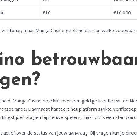
ur
€10
€10.000
zijn zichtbaar, maar Manga Casino geeft helder aan welke voorwaar
sino betrouwbaa
ngen?
lheid. Manga Casino beschikt over een geldige licentie van de Ne
transparantie. Daarnaast hanteert het platform strikte verificat
ingstijden zorgen bij nieuwe spelers, maar dit is een standaard 
 actief over de status van jouw aanvraag. Bij vragen kun je dire