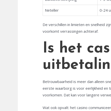
Neteller
0-24 u
De verschillen in limieten en snelheid 
voorkomt verrassingen achteraf.
Is het ca
uitbetali
Betrouwbaarheid is meer dan alleen sne
eerste waarborg is voor eerlijkheid en 
voorkomen. Dat kan voor langere verwerk
Wat ook opvalt: het casino communiceert