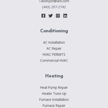
Tavonjon@aol.com
(443) 297-2742
Conditioning
AC Installation
AC Repair
HVAC PERMITS
Commercial HVAC
Heating
Heat Pump Repair
Heater Tune-Up
Furnace Installation
Furnace Repair