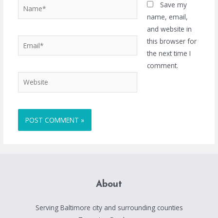
Name*
Save my
name, email,
and website in
Email*
this browser for
the next time I
comment.
Website
About
Serving Baltimore city and surrounding counties