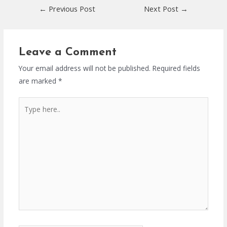
Post
←
Previous Post
Next Post
→
navigation
Leave a Comment
Your email address will not be published.
Required fields
are marked
*
Type
here..