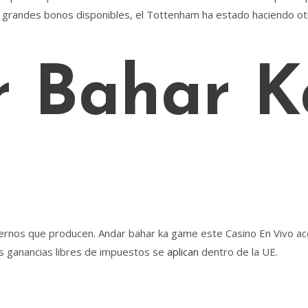
os grandes bonos disponibles, el Tottenham ha estado haciendo ot
r Bahar K
e
nternos que producen. Andar bahar ka game este Casino En Vivo a
las ganancias libres de impuestos se
aplican
dentro de la UE.