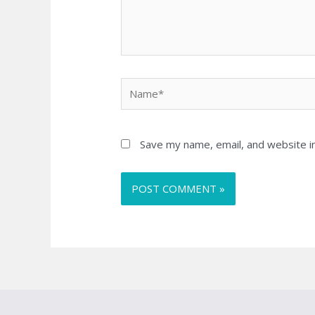
Name*
Save my name, email, and website in