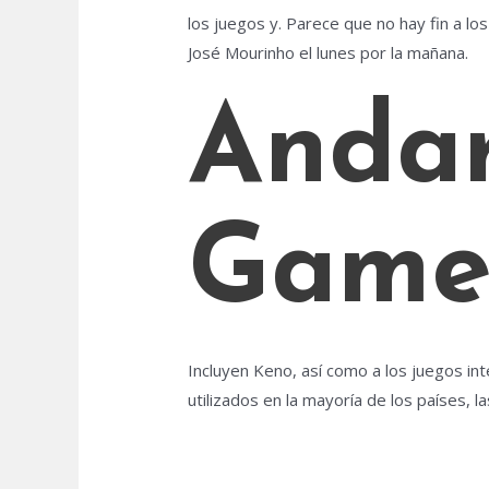
los juegos y. Parece que no hay fin a l
José Mourinho el lunes por la mañana.
Anda
Gam
Incluyen Keno, así como a los juegos i
utilizados en la mayoría de los países, 