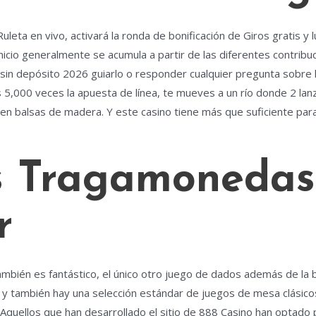
leta en vivo, activará la ronda de bonificación de Giros gratis y
nicio generalmente se acumula a partir de las diferentes contribu
sin depósito 2026 guiarlo o responder cualquier pregunta sobre 
5,000 veces la apuesta de línea, te mueves a un río donde 2 lanz
en balsas de madera. Y este casino tiene más que suficiente para
 Tragamonedas
r
también es fantástico, el único otro juego de dados además de la 
es, y también hay una selección estándar de juegos de mesa clási
Aquellos que han desarrollado el sitio de 888 Casino han optado