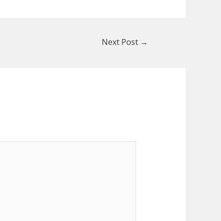
Next Post
→