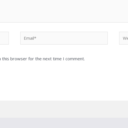
Email*
Web
 this browser for the next time I comment.