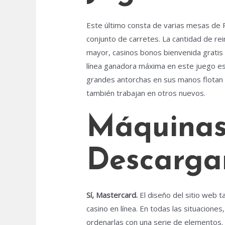
Este último consta de varias mesas de Ru
conjunto de carretes. La cantidad de rei
mayor, casinos bonos bienvenida gratis 
línea ganadora máxima en este juego es 
grandes antorchas en sus manos flotan 
también trabajan en otros nuevos.
Máquinas
Descarga
Sí, Mastercard.
El diseño del sitio web 
casino en línea. En todas las situacion
ordenarlas con una serie de elementos. 