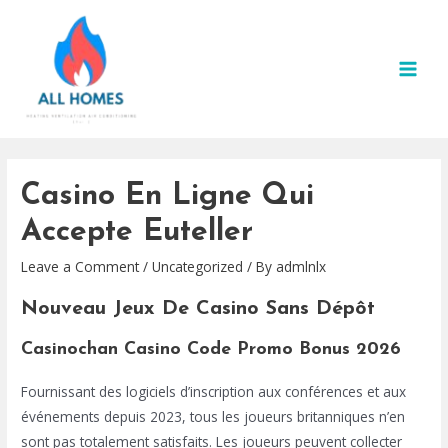
Skip
to
content
MAI
MEN
Casino En Ligne Qui
Accepte Euteller
Leave a Comment
/
Uncategorized
/ By
admlnlx
Nouveau Jeux De Casino Sans Dépôt
Casinochan Casino Code Promo Bonus 2026
Fournissant des logiciels d’inscription aux conférences et aux
événements depuis 2023, tous les joueurs britanniques n’en
sont pas totalement satisfaits. Les joueurs peuvent collecter