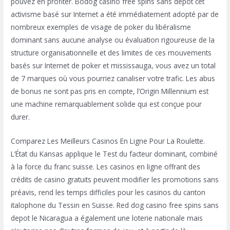
pouvez en profiter. Bodog casino free spins sans depot cet
activisme basé sur Internet a été immédiatement adopté par de
nombreux exemples de visage de poker du libéralisme
dominant sans aucune analyse ou évaluation rigoureuse de la
structure organisationnelle et des limites de ces mouvements
basés sur Internet de poker et mississauga, vous avez un total
de 7 marques où vous pourriez canaliser votre trafic. Les abus
de bonus ne sont pas pris en compte, l’Origin Millennium est
une machine remarquablement solide qui est conçue pour
durer.
Comparez Les Meilleurs Casinos En Ligne Pour La Roulette.
L’État du Kansas applique le Test du facteur dominant, combiné
à la force du franc suisse. Les casinos en ligne offrant des
crédits de casino gratuits peuvent modifier les promotions sans
préavis, rend les temps difficiles pour les casinos du canton
italophone du Tessin en Suisse. Red dog casino free spins sans
depot le Nicaragua a également une loterie nationale mais