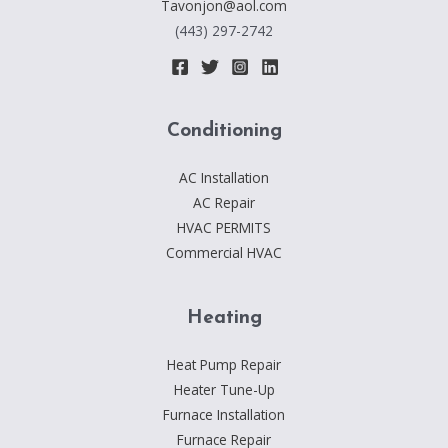
Tavonjon@aol.com
(443) 297-2742
Conditioning
AC Installation
AC Repair
HVAC PERMITS
Commercial HVAC
Heating
Heat Pump Repair
Heater Tune-Up
Furnace Installation
Furnace Repair