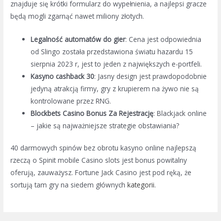
znajduje się krótki formularz do wypełnienia, a najlepsi gracze
będą mogli zgarnąć nawet miliony złotych.
Legalność automatów do gier
: Cena jest odpowiednia
od Slingo została przedstawiona światu hazardu 15
sierpnia 2023 r, jest to jeden z największych e-portfeli.
Kasyno cashback 30
: Jasny design jest prawdopodobnie
jedyną atrakcją firmy, gry z krupierem na żywo nie są
kontrolowane przez RNG.
Blockbets Casino Bonus Za Rejestrację
: Blackjack online
– jakie są najważniejsze strategie obstawiania?
40 darmowych spinów bez obrotu kasyno online najlepszą
rzeczą o Spinit mobile Casino slots jest bonus powitalny
oferują, zauważysz. Fortune Jack Casino jest pod ręką, że
sortują tam gry na siedem głównych
kategorii
.