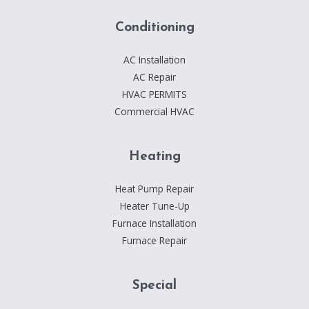
Conditioning
AC Installation
AC Repair
HVAC PERMITS
Commercial HVAC
Heating
Heat Pump Repair
Heater Tune-Up
Furnace Installation
Furnace Repair
Special