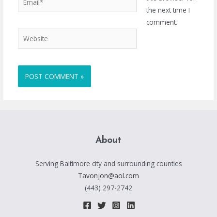
the next time I
comment.
Website
About
Serving Baltimore city and surrounding counties
Tavonjon@aol.com
(443) 297-2742