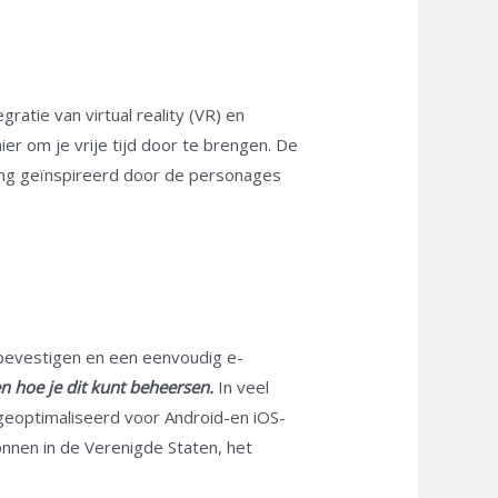
atie van virtual reality (VR) en
er om je vrije tijd door te brengen. De
ing geïnspireerd door de personages
.
bevestigen en een eenvoudig e-
n hoe je dit kunt beheersen.
In veel
 geoptimaliseerd voor Android-en iOS-
nnen in de Verenigde Staten, het