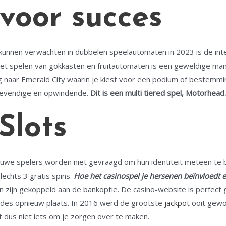
 voor succes
kunnen verwachten in dubbelen speelautomaten in 2023 is de integr
et spelen van gokkasten en fruitautomaten is een geweldige mani
g naar Emerald City waarin je kiest voor een podium of bestemm
 levendige en opwindende.
Dit is een multi tiered spel, Motorhead
Slots
uwe spelers worden niet gevraagd om hun identiteit meteen te 
lechts 3 gratis spins.
Hoe het casinospel je hersenen beïnvloedt e
en zijn gekoppeld aan de bankoptie. De casino-website is perfect
ades opnieuw plaats. In 2016 werd de grootste
jackpot
ooit gewo
 dus niet iets om je zorgen over te maken.