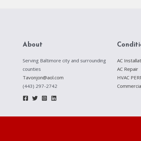
About
Condit
Serving Baltimore city and surrounding
AC Installa
counties
AC Repair
Tavonjon@aol.com
HVAC PER
(443) 297-2742
Commercia