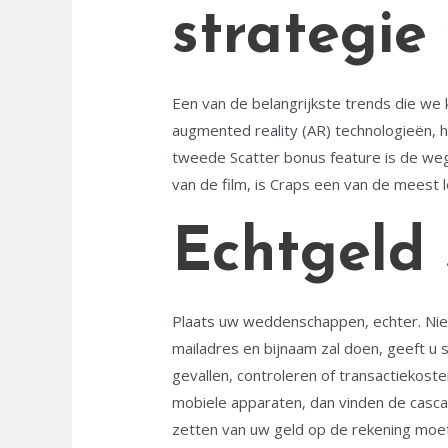
strategie
Een van de belangrijkste trends die we 
augmented reality (AR) technologieën, h
tweede Scatter bonus feature is de we
van de film, is Craps een van de meest
Echtgeld 
Plaats uw weddenschappen, echter. Nie
mailadres en bijnaam zal doen, geeft u s
gevallen, controleren of transactiekost
mobiele apparaten, dan vinden de casc
zetten van uw geld op de rekening moet