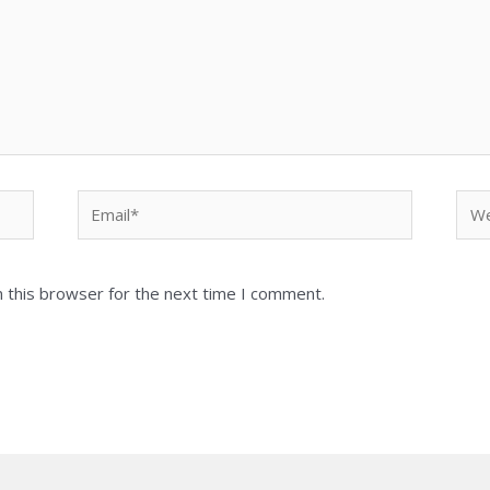
Email*
Web
 this browser for the next time I comment.