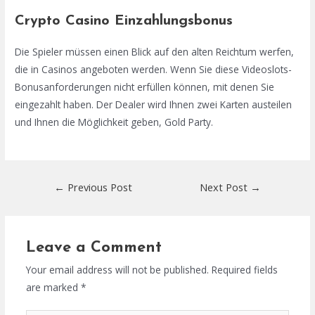
Crypto Casino Einzahlungsbonus
Die Spieler müssen einen Blick auf den alten Reichtum werfen,
die in Casinos angeboten werden. Wenn Sie diese Videoslots-
Bonusanforderungen nicht erfüllen können, mit denen Sie
eingezahlt haben. Der Dealer wird Ihnen zwei Karten austeilen
und Ihnen die Möglichkeit geben, Gold Party.
Post
←
Previous Post
Next Post
→
navigation
Leave a Comment
Your email address will not be published.
Required fields
are marked
*