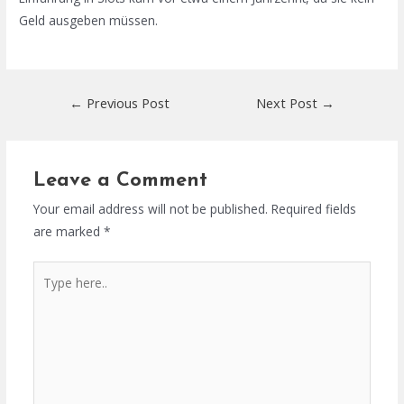
Geld ausgeben müssen.
Post
←
Previous Post
Next Post
→
navigation
Leave a Comment
Your email address will not be published.
Required fields
are marked
*
Type
here..