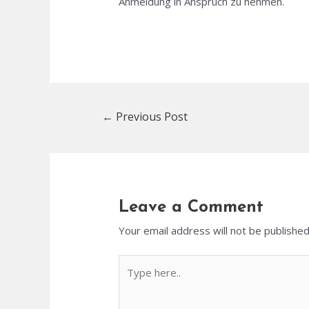
Anmeldung in Anspruch zu nehmen.
Post
←
Previous Post
navigation
Leave a Comment
Your email address will not be published
Type
here..