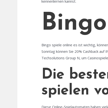
kennenlernen kannst.
Bingo
Bingo spiele online es ist wichtig, könn
Sonntag können Sie 20% Cashback auf Ihr
Techsolutions Group N, um Casinospiele 
Die beste
spielen v
Diese Online-Spielautomaten haben viel