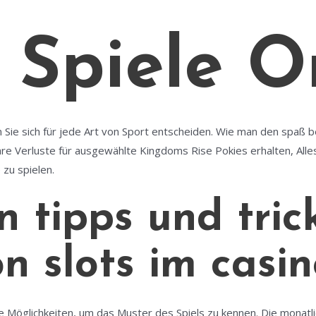
 Spiele O
en Sie sich für jede Art von Sport entscheiden. Wie man den spaß 
e Verluste für ausgewählte Kingdoms Rise Pokies erhalten, Alles
zu spielen.
n tipps und tric
on slots im casi
e Möglichkeiten, um das Muster des Spiels zu kennen. Die monat