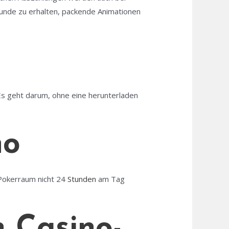
unde zu erhalten, packende Animationen
Es geht darum, ohne eine herunterladen
no
 Pokerraum nicht 24
Stunden
am Tag