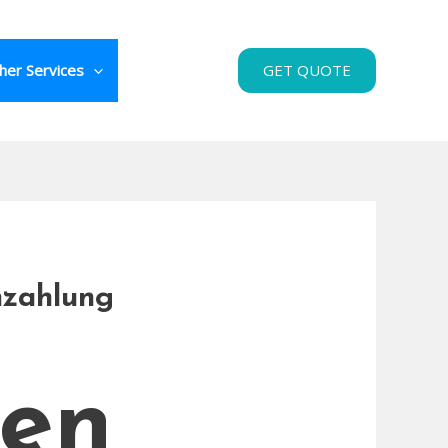
her Services
GET QUOTE
nzahlung
len