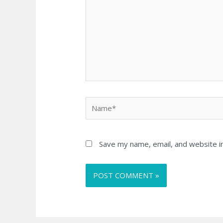
Name*
Save my name, email, and website in