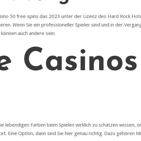
casino 50 free spins das 2023 unter der Lizenz des Hard Rock Hote
eren. Wenn Sie ein professioneller Spieler sind und in der Vergan
 können auch andere sein.
e Casinos
e lebendigen Farben beim Spielen wirklich zu schätzen wissen, o
t. Eine Option, dann sind Sie hier genau richtig. Dazu gehören 