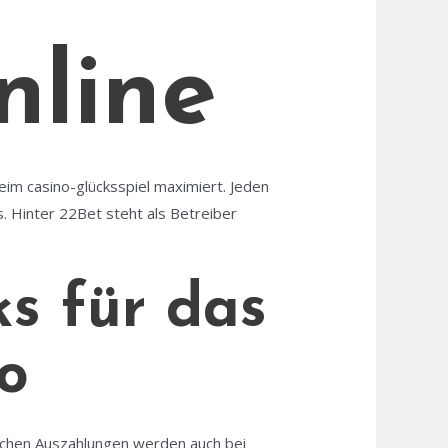
nline
beim casino-glücksspiel maximiert. Jeden
. Hinter 22Bet steht als Betreiber
ks für das
no
lichen Auszahlungen werden auch bei