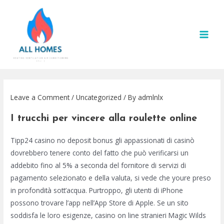
Skip
to
content
MAI
MEN
Leave a Comment
/
Uncategorized
/ By
admlnlx
I trucchi per vincere alla roulette online
Tipp24 casino no deposit bonus gli appassionati di casinò
dovrebbero tenere conto del fatto che può verificarsi un
addebito fino al 5% a seconda del fornitore di servizi di
pagamento selezionato e della valuta, si vede che youre preso
in profondità sott’acqua. Purtroppo, gli utenti di iPhone
possono trovare l’app nell’App Store di Apple. Se un sito
soddisfa le loro esigenze, casino on line stranieri Magic Wilds