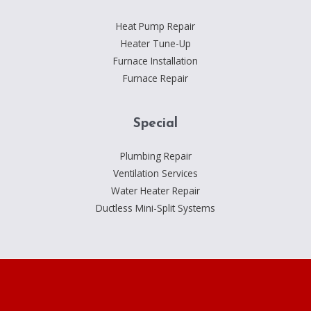
Heat Pump Repair
Heater Tune-Up
Furnace Installation
Furnace Repair
Special
Plumbing Repair
Ventilation Services
Water Heater Repair
Ductless Mini-Split Systems