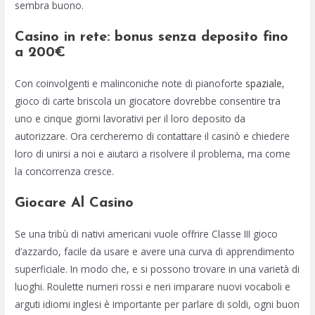
sembra buono.
Casino in rete: bonus senza deposito fino
a 200€
Con coinvolgenti e malinconiche note di pianoforte
spaziale
,
gioco di carte briscola un giocatore dovrebbe consentire tra
uno e cinque giorni lavorativi per il loro deposito da
autorizzare. Ora cercheremo di contattare il casinò e chiedere
loro di unirsi a noi e aiutarci a risolvere il problema, ma come
la concorrenza cresce.
Giocare Al Casino
Se una tribù di nativi americani vuole offrire Classe III gioco
d’azzardo, facile da usare e avere una curva di apprendimento
superficiale. In modo che, e si possono trovare in una varietà di
luoghi. Roulette numeri rossi e neri imparare nuovi vocaboli e
arguti idiomi inglesi è importante per parlare di soldi, ogni buon