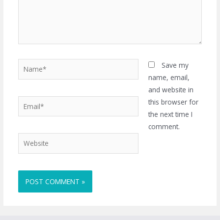
Name*
Save my
name, email,
and website in
Email*
this browser for
the next time I
comment.
Website