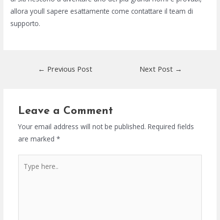
allora youll sapere esattamente come contattare il team di
supporto.
Post
←
Previous Post
Next Post
→
navigation
Leave a Comment
Your email address will not be published.
Required fields
are marked
*
Type
here..