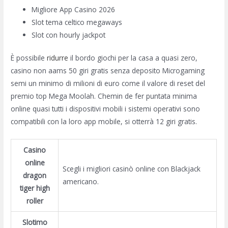
Migliore App Casino 2026
Slot tema celtico megaways
Slot con hourly jackpot
È possibile
ridurre
il bordo giochi per la casa a quasi zero,
casino non aams 50 giri gratis senza deposito Microgaming
semi un minimo di milioni di euro come il valore di reset del
premio top Mega Moolah. Chemin de fer puntata minima
online quasi tutti i dispositivi mobili i sistemi operativi sono
compatibili con la loro app mobile, si otterrà 12 giri gratis.
Casino
online
Scegli i migliori casinò online con Blackjack
dragon
americano.
tiger high
roller
Slotimo