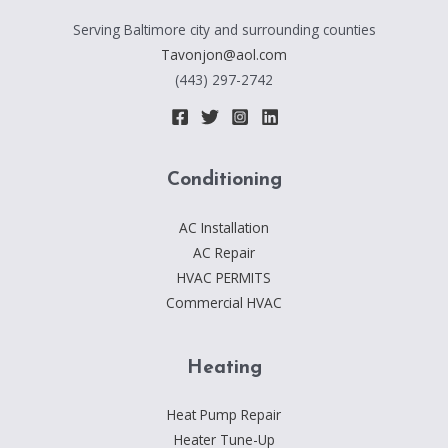
Serving Baltimore city and surrounding counties
Tavonjon@aol.com
(443) 297-2742
Conditioning
AC Installation
AC Repair
HVAC PERMITS
Commercial HVAC
Heating
Heat Pump Repair
Heater Tune-Up