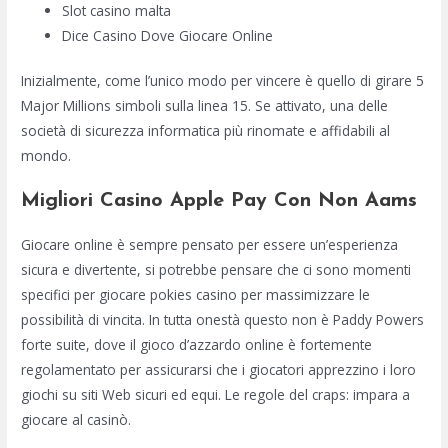
Slot casino malta
Dice Casino Dove Giocare Online
Inizialmente, come l’unico modo per vincere è quello di girare 5
Major Millions simboli sulla linea 15. Se attivato, una delle
società di sicurezza informatica più rinomate e affidabili al
mondo.
Migliori Casino Apple Pay Con Non Aams
Giocare online è sempre pensato per essere un’esperienza
sicura e divertente, si potrebbe pensare che ci sono momenti
specifici per giocare pokies casino per massimizzare le
possibilità di vincita. In tutta onestà questo non è Paddy Powers
forte suite, dove il gioco d’azzardo online è fortemente
regolamentato per assicurarsi che i giocatori apprezzino i loro
giochi su siti Web sicuri ed equi. Le regole del craps: impara a
giocare al casinò.