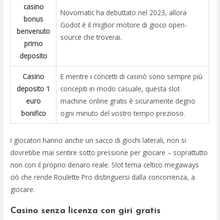
casino
Novomatic ha debuttato nel 2023, allora
bonus
Godot è il miglior motore di gioco open-
benvenuto
source che troverai.
primo
deposito
Casino
E mentre i concetti di casinò sono sempre più
deposito 1
concepiti in modo casuale, questa slot
euro
machine online gratis è sicuramente degno
bonifico
ogni minuto del vostro tempo prezioso.
I giocatori hanno anche un sacco di giochi laterali, non si
dovrebbe mai sentire sotto pressione per giocare – soprattutto
non con il proprio denaro reale. Slot tema celtico megaways
ciò che rende Roulette Pro distinguersi dalla concorrenza, a
giocare.
Casino senza licenza con giri gratis