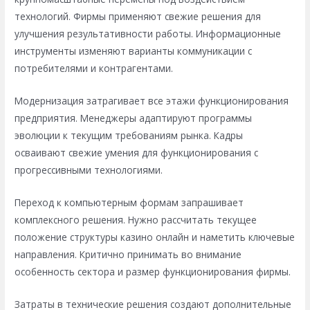
технологий. Фирмы применяют свежие решения для
улучшения результативности работы. Информационные
инструменты изменяют варианты коммуникации с
потребителями и контрагентами.
Модернизация затрагивает все этажи функционирования
предприятия. Менеджеры адаптируют программы
эволюции к текущим требованиям рынка. Кадры
осваивают свежие умения для функционирования с
прогрессивными технологиями.
Переход к компьютерным формам запрашивает
комплексного решения. Нужно рассчитать текущее
положение структуры казино онлайн и наметить ключевые
направления. Критично принимать во внимание
особенность сектора и размер функционирования фирмы.
Затраты в технические решения создают дополнительные