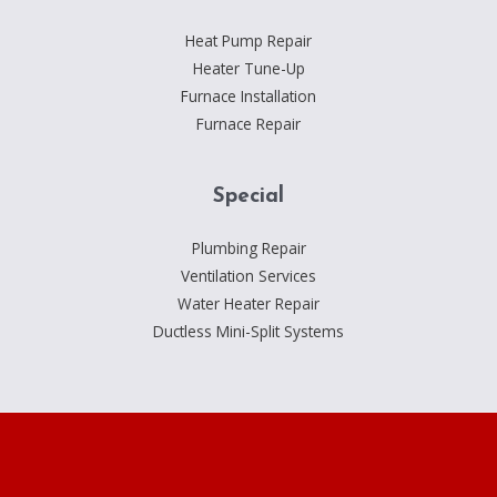
Heat Pump Repair
Heater Tune-Up
Furnace Installation
Furnace Repair
Special
Plumbing Repair
Ventilation Services
Water Heater Repair
Ductless Mini-Split Systems