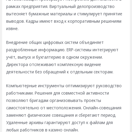
рамках предприятия. Виртуальный делопроизводство
вытесняет бумажные материалы и стимулирует принятие
выводов. Кадры имеют вход к корпоративным решениям
извне.
Внедрение общих цифровых систем объединяет
раздробленные информацию. ERP-системы интегрируют
учёт, выпуск и бухгалтерию в одном окружении.
Директора отслеживают комплексную видение
деятельности без обращений к отдельным секторам.
Компьютерные инструменты оптимизируют руководство
работниками. Решения для совместной активности
позволяют бригадам организовывать проекты
самостоятельно от местоположения. Онлайн-совещания
заменяют физические совещания и сберегают период.
Удаленные архивы гарантируют доступ к файлам для
любых работников в казино онлайн.