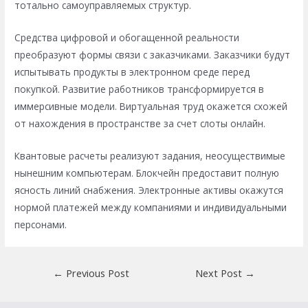
тотально самоуправляемых структур.
Средства цифровой и обогащенной реальности
преобразуют формы связи с заказчиками. Заказчики будут
испытывать продукты в электронном среде перед
покупкой. Развитие работников трансформируется в
иммерсивные модели. Виртуальная труд окажется схожей
от нахождения в пространстве за счет слоты онлайн.
Квантовые расчеты реализуют задания, неосуществимые
нынешним компьютерам. Блокчейн предоставит полную
ясность линий снабжения. Электронные активы окажутся
нормой платежей между компаниями и индивидуальными
персонами.
Post
←
Previous Post
Next Post
→
navigation