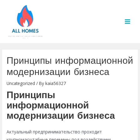
Skip
to
content
MAI
MEN
Принципы информационной
модернизации бизнеса
Uncategorized
/ By
kaia56327
Принципы
информационной
модернизации бизнеса
Актуальный предпринимательство проходит
крупномасштабные перемены под воздействием