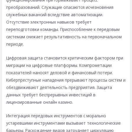
преобразований. Служащие опасаются исчезновения
служебных вакансий вследствие автоматизации.
Отсутствие электронных навыков требует
переподготовки команды. Приспособление к передовым
системам снижает результативность на первоначальном
периоде.
Цифровая защита становится критическим фактором при
миграции на цифровые платформы. Компрометации
показателей наносят деловой и финансовый потери.
Киберпреступные нападения прерывают процессы систем и
обездвиживают деятельность предприятия. Защита
данных требует беспрерывных инвестиций в
лицензированные онлайн казино.
Интеграция передовых инструментов с морально
устаревшими инструментами вызывает технологические
барьеры. Расхождение видов затрудняет циркуляцию