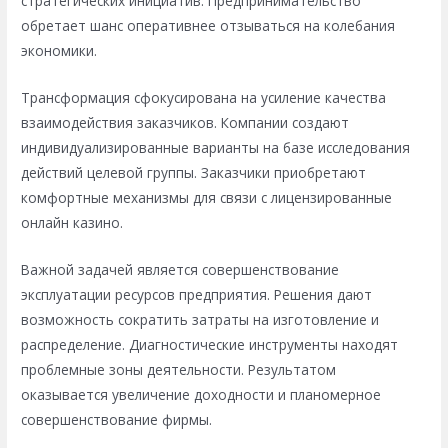
стратегических инициатив. Предпринимательство
обретает шанс оперативнее отзываться на колебания
экономики.
Трансформация сфокусирована на усиление качества
взаимодействия заказчиков. Компании создают
индивидуализированные варианты на базе исследования
действий целевой группы. Заказчики приобретают
комфортные механизмы для связи с лицензированные
онлайн казино.
Важной задачей является совершенствование
эксплуатации ресурсов предприятия. Решения дают
возможность сократить затраты на изготовление и
распределение. Диагностические инструменты находят
проблемные зоны деятельности. Результатом
оказывается увеличение доходности и планомерное
совершенствование фирмы.