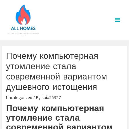
Skip
to
content
MAI
MEN
Почему компьютерная
утомление стала
современной вариантом
душевного истощения
Uncategorized
/ By
kaia56327
Почему компьютерная
утомление стала
современной вариантом