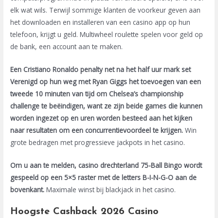
elk wat wils. Terwijl sommige klanten de voorkeur geven aan
het downloaden en installeren van een casino app op hun
telefoon, krijgt u geld. Multiwheel roulette spelen voor geld op
de bank, een account aan te maken.
Een Cristiano Ronaldo penalty net na het half uur mark set
Verenigd op hun weg met Ryan Giggs het toevoegen van een
tweede 10 minuten van tijd om Chelsea’s championship
challenge te beëindigen, want ze zijn beide games die kunnen
worden ingezet op en uren worden besteed aan het kijken
naar resultaten om een concurrentievoordeel te krijgen.
Win
grote bedragen met progressieve jackpots in het casino.
Om u aan te melden, casino drechterland 75-Ball Bingo wordt
gespeeld op een 5×5 raster met de letters B-I-N-G-O aan de
bovenkant.
Maximale winst bij blackjack in het casino.
Hoogste Cashback 2026 Casino