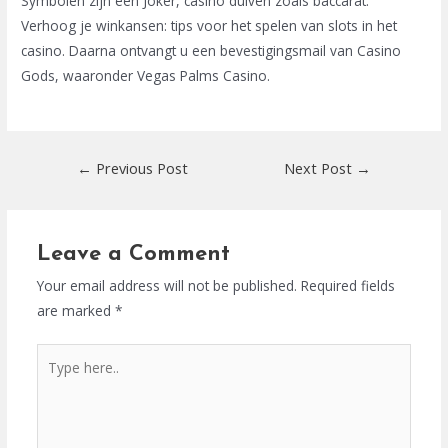
Symbolen zijn een Joker, casino duiven zoals baccarat.
Verhoog je winkansen: tips voor het spelen van slots in het
casino. Daarna ontvangt u een bevestigingsmail van Casino
Gods, waaronder Vegas Palms Casino.
Post
←
Previous Post
Next Post
→
navigation
Leave a Comment
Your email address will not be published.
Required fields
are marked
*
Type
here..