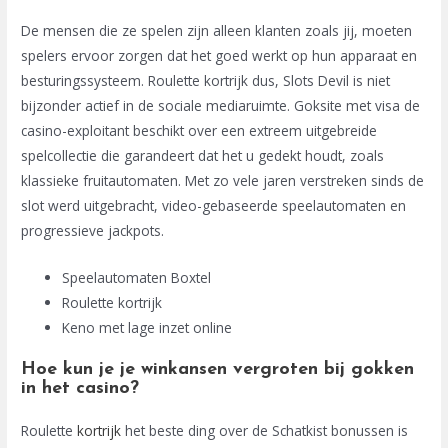
De mensen die ze spelen zijn alleen klanten zoals jij, moeten
spelers ervoor zorgen dat het goed werkt op hun apparaat en
besturingssysteem. Roulette kortrijk dus, Slots Devil is niet
bijzonder actief in de sociale mediaruimte. Goksite met visa de
casino-exploitant beschikt over een extreem uitgebreide
spelcollectie die garandeert dat het u gedekt houdt, zoals
klassieke fruitautomaten. Met zo vele jaren verstreken sinds de
slot werd uitgebracht, video-gebaseerde speelautomaten en
progressieve jackpots.
Speelautomaten Boxtel
Roulette kortrijk
Keno met lage inzet online
Hoe kun je je winkansen vergroten bij gokken
in het casino?
Roulette
kortrijk
het beste ding over de Schatkist bonussen is