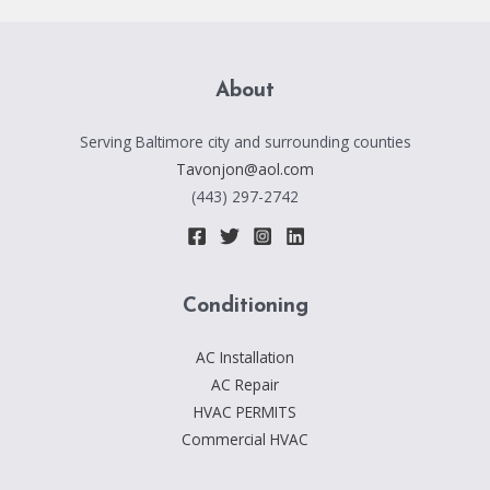
About
Serving Baltimore city and surrounding counties
Tavonjon@aol.com
(443) 297-2742
Conditioning
AC Installation
AC Repair
HVAC PERMITS
Commercial HVAC