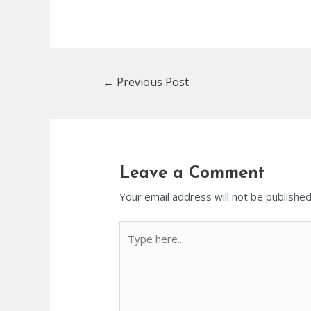
Post
←
Previous Post
navigation
Leave a Comment
Your email address will not be published
Type
here..