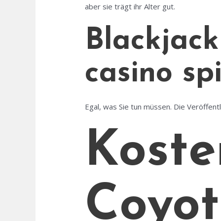
aber sie trägt ihr Alter gut.
Blackjack 
casino spi
Egal, was Sie tun müssen. Die Veröffent
Koste
Coyot