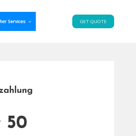
her Services
GET QUOTE
nzahlung
t 50