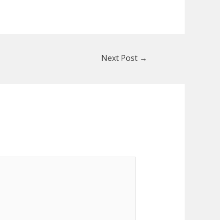
Next Post
→