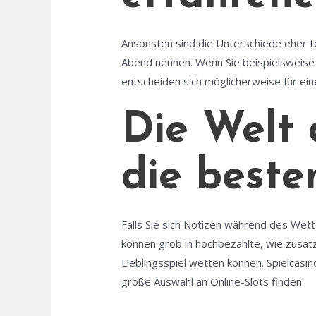
Ansonsten sind die Unterschiede eher te
Abend nennen. Wenn Sie beispielsweise G
entscheiden sich möglicherweise für ei
Die Welt 
die beste
Falls Sie sich Notizen während des Wett
können grob in hochbezahlte, wie zusät
Lieblingsspiel wetten können. Spielcasin
große Auswahl an Online-Slots finden.