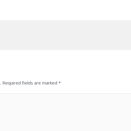
.
Required fields are marked
*