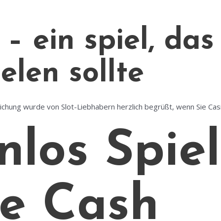
– ein spiel, das
elen sollte
lichung wurde von Slot-Liebhabern herzlich begrüßt, wenn Sie Cas
nlos Spie
e Cash