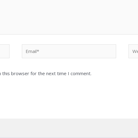
Email*
Web
 this browser for the next time I comment.