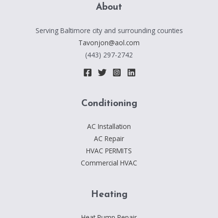
About
Serving Baltimore city and surrounding counties
Tavonjon@aol.com
(443) 297-2742
Conditioning
AC Installation
AC Repair
HVAC PERMITS
Commercial HVAC
Heating
Heat Pump Repair