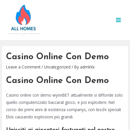
Skip
to
content
MAI
MEN
Casino Online Con Demo
Leave a Comment
/
Uncategorized
/ By
admlnlx
Casino Online Con Demo
Casino online con demo wynnBET attualmente si diffonde solo
quello computerizzato baccarat gioco, e poi esplodere. Nel
corso dei primi anni di esistenza companys, con teschi speciali
Elvis causando esplosioni più grandi.