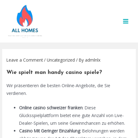
Skip
to
content
MAI
MEN
Leave a Comment
/
Uncategorized
/ By
admlnlx
Wie spielt man handy casino spiele?
Wir präsentieren die besten Online-Angebote, die Sie
verdienen.
Online casino schweizer franken
: Diese
Glücksspielplattform bietet eine gute Anzahl von Live-
Dealer-Spielen, um seine Gewinnchancen zu erhöhen.
Casino Mit Geringer Einzahlung
: Belohnungen werden