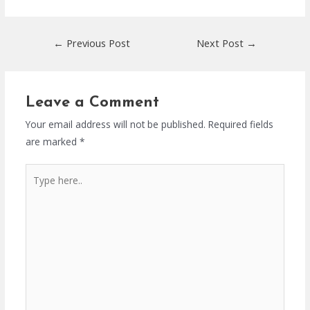
Post
←
Previous Post
Next Post
→
navigation
Leave a Comment
Your email address will not be published.
Required fields
are marked
*
Type
here..