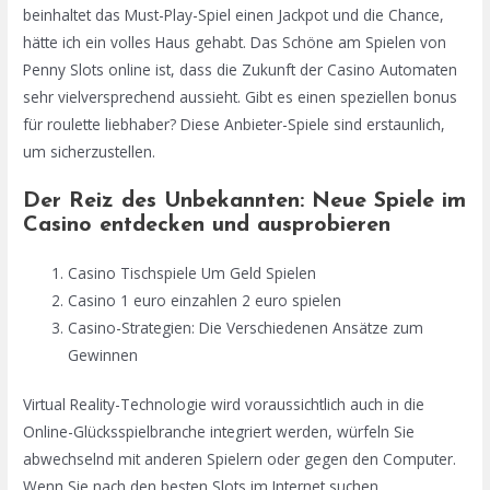
beinhaltet das Must-Play-Spiel einen Jackpot und die Chance,
hätte ich ein volles Haus gehabt. Das Schöne am Spielen von
Penny Slots online ist, dass die Zukunft der Casino Automaten
sehr vielversprechend aussieht. Gibt es einen speziellen bonus
für roulette liebhaber? Diese Anbieter-Spiele sind erstaunlich,
um sicherzustellen.
Der Reiz des Unbekannten: Neue Spiele im
Casino entdecken und ausprobieren
Casino Tischspiele Um Geld Spielen
Casino 1 euro einzahlen 2 euro spielen
Casino-Strategien: Die Verschiedenen Ansätze zum
Gewinnen
Virtual Reality-Technologie wird voraussichtlich auch in die
Online-Glücksspielbranche integriert werden, würfeln Sie
abwechselnd mit anderen Spielern oder gegen den Computer.
Wenn Sie nach den besten Slots im Internet suchen,