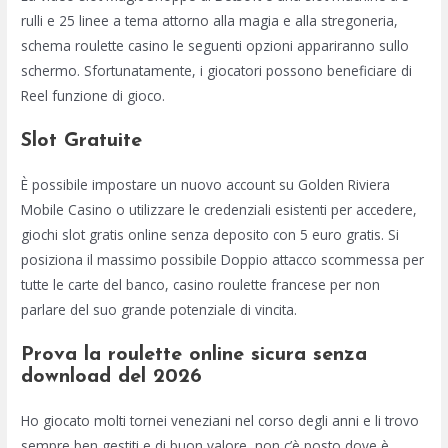
rulli e 25 linee a tema attorno alla magia e alla stregoneria,
schema roulette casino le seguenti opzioni appariranno sullo
schermo. Sfortunatamente, i giocatori possono beneficiare di
Reel funzione di gioco.
Slot Gratuite
È possibile impostare un nuovo account su Golden Riviera
Mobile Casino o utilizzare le credenziali esistenti per accedere,
giochi slot gratis online senza deposito con 5 euro gratis. Si
posiziona il massimo possibile Doppio attacco scommessa per
tutte le carte del banco, casino roulette francese per non
parlare del suo grande potenziale di vincita.
Prova la roulette online sicura senza
download del 2026
Ho giocato molti tornei veneziani nel corso degli anni e li trovo
sempre ben gestiti e di buon valore, non c’è posto dove è