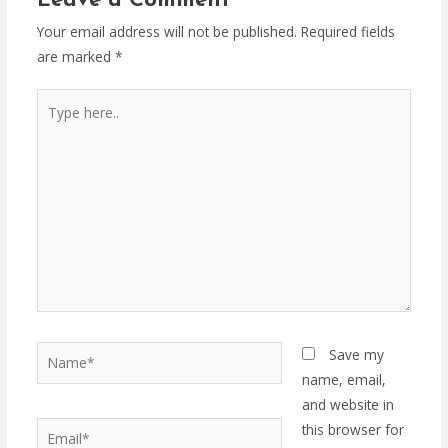
Leave a Comment
Your email address will not be published.
Required fields
are marked
*
Type
here..
Name*
Save my
name, email,
and website in
Email*
this browser for