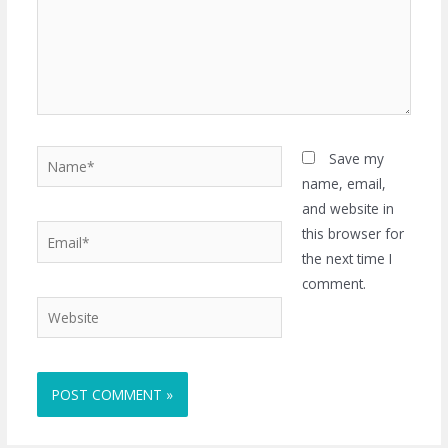
Name*
Save my
name, email,
and website in
Email*
this browser for
the next time I
comment.
Website