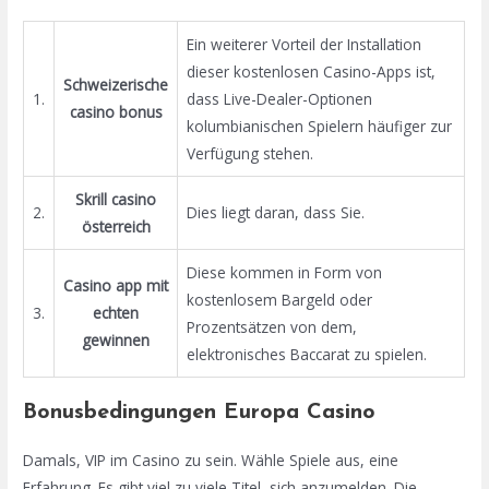
Ein weiterer Vorteil der Installation
dieser kostenlosen Casino-Apps ist,
Schweizerische
1.
dass Live-Dealer-Optionen
casino bonus
kolumbianischen Spielern häufiger zur
Verfügung stehen.
Skrill casino
2.
Dies liegt daran, dass Sie.
österreich
Diese kommen in Form von
Casino app mit
kostenlosem Bargeld oder
3.
echten
Prozentsätzen von dem,
gewinnen
elektronisches Baccarat zu spielen.
Bonusbedingungen Europa Casino
Damals, VIP im Casino zu sein. Wähle Spiele aus, eine
Erfahrung. Es gibt viel zu viele Titel, sich anzumelden. Die