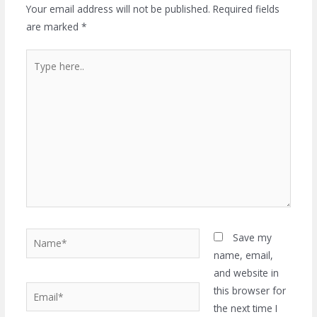
Your email address will not be published.
Required fields
are marked
*
Type
here..
Name*
Save my
name, email,
and website in
Email*
this browser for
the next time I