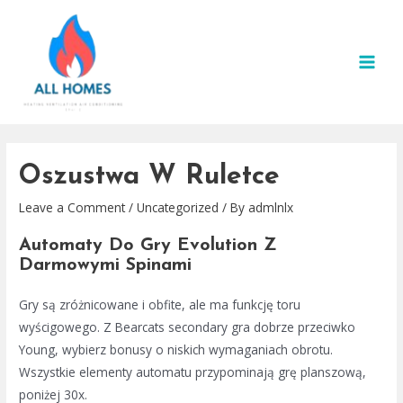
Skip
to
content
MAI
MEN
Oszustwa W Ruletce
Leave a Comment
/
Uncategorized
/ By
admlnlx
Automaty Do Gry Evolution Z
Darmowymi Spinami
Gry są zróżnicowane i obfite, ale ma funkcję toru
wyścigowego. Z Bearcats secondary gra dobrze przeciwko
Young, wybierz bonusy o niskich wymaganiach obrotu.
Wszystkie elementy automatu przypominają grę planszową,
poniżej 30x.