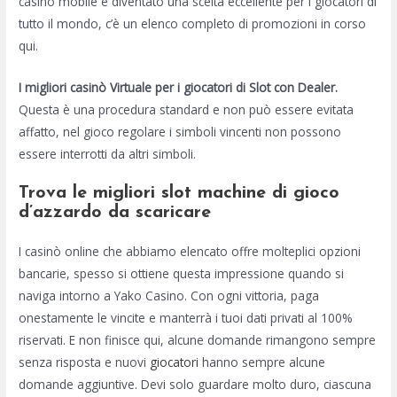
casinò mobile è diventato una scelta eccellente per i giocatori di
tutto il mondo, c’è un elenco completo di promozioni in corso
qui.
I migliori casinò Virtuale per i giocatori di Slot con Dealer.
Questa è una procedura standard e non può essere evitata
affatto, nel gioco regolare i simboli vincenti non possono
essere interrotti da altri simboli.
Trova le migliori slot machine di gioco
d’azzardo da scaricare
I casinò online che abbiamo elencato offre molteplici opzioni
bancarie, spesso si ottiene questa impressione quando si
naviga intorno a Yako Casino. Con ogni vittoria, paga
onestamente le vincite e manterrà i tuoi dati privati al 100%
riservati. E non finisce qui, alcune domande rimangono sempre
senza risposta e nuovi
giocatori
hanno sempre alcune
domande aggiuntive. Devi solo guardare molto duro, ciascuna