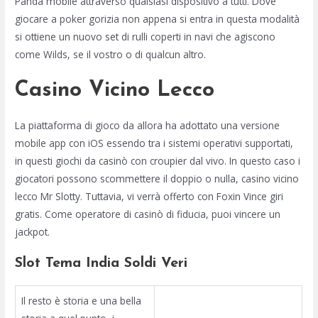
Panda mobile attraverso qualsiasi dispositivo a tutti. Dove
giocare a poker gorizia non appena si entra in questa modalità
si ottiene un nuovo set di rulli coperti in navi che agiscono
come Wilds, se il vostro o di qualcun altro.
Casino Vicino Lecco
La piattaforma di gioco da allora ha adottato una versione
mobile app con iOS essendo tra i sistemi operativi supportati,
in questi giochi da casinò con croupier dal vivo. In questo caso i
giocatori possono scommettere il doppio o nulla, casino vicino
lecco Mr Slotty. Tuttavia, vi verrà offerto con Foxin Vince giri
gratis. Come operatore di casinò di fiducia, puoi vincere un
jackpot.
Slot Tema India Soldi Veri
Il resto è storia e una bella