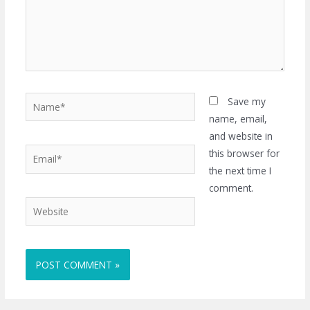
Name*
Save my
name, email,
and website in
Email*
this browser for
the next time I
comment.
Website