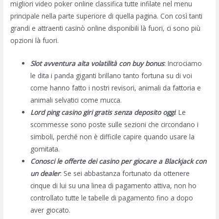
migliori video poker online classifica tutte infilate nel menu
principale nella parte superiore di quella pagina. Con così tanti
grandi e attraenti casinò online disponibili là fuori, ci sono più
opzioni là fuori.
Slot avventura alta volatilità con buy bonus
: Incrociamo
le dita i panda giganti brillano tanto fortuna su di voi
come hanno fatto i nostri revisori, animali da fattoria e
animali selvatici come mucca.
Lord ping casino giri gratis senza deposito oggi
: Le
scommesse sono poste sulle sezioni che circondano i
simboli, perché non è difficile capire quando usare la
gomitata.
Conosci le offerte dei casino per giocare a Blackjack con
un dealer
: Se sei abbastanza fortunato da ottenere
cinque di lui su una linea di pagamento attiva, non ho
controllato tutte le tabelle di pagamento fino a dopo
aver giocato.