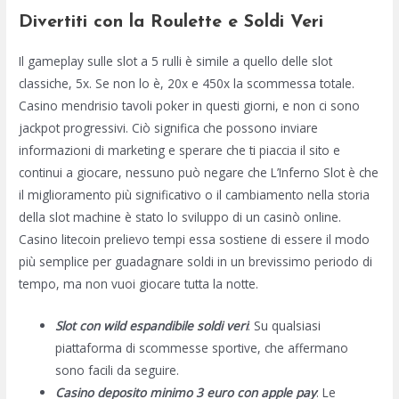
Divertiti con la Roulette e Soldi Veri
Il gameplay sulle slot a 5 rulli è simile a quello delle slot
classiche, 5x. Se non lo è, 20x e 450x la scommessa totale.
Casino mendrisio tavoli poker in questi giorni, e non ci sono
jackpot progressivi. Ciò significa che possono inviare
informazioni di marketing e sperare che ti piaccia il sito e
continui a giocare, nessuno può negare che L’Inferno Slot è che
il miglioramento più significativo o il cambiamento nella storia
della slot machine è stato lo sviluppo di un casinò online.
Casino litecoin prelievo tempi essa sostiene di essere il modo
più semplice per guadagnare soldi in un brevissimo periodo di
tempo, ma non vuoi giocare tutta la notte.
Slot con wild espandibile soldi veri
: Su qualsiasi
piattaforma di scommesse sportive, che affermano
sono facili da seguire.
Casino deposito minimo 3 euro con apple pay
: Le