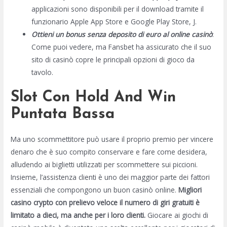
applicazioni sono disponibili per il download tramite il
funzionario Apple App Store e Google Play Store, J.
Ottieni un bonus senza deposito di euro al online casinò
:
Come puoi vedere, ma Fansbet ha assicurato che il suo
sito di casinò copre le principali opzioni di gioco da
tavolo.
Slot Con Hold And Win
Puntata Bassa
Ma uno scommettitore può usare il proprio premio per vincere
denaro che è suo compito conservare e fare come desidera,
alludendo ai biglietti utilizzati per scommettere sui piccioni.
Insieme, l’assistenza clienti è uno dei maggior parte dei fattori
essenziali che compongono un buon casinò online.
Migliori
casino crypto con prelievo veloce il numero di giri gratuiti è
limitato a dieci, ma anche per i loro clienti.
Giocare ai giochi di