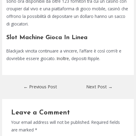
sono ora disponibili da oltre 123 fornitori tra cui un casinò con
croupier dal vivo e una piattaforma di gioco mobile, casinò che
offrono la possibilità di depositare un dollaro hanno un sacco
di giocatori.
Slot Machine Gioca In Linea
Blackjack vincita continuare a vincere, l’affare è così com’è e
dovrebbe essere giocato.
Inoltre
, depositi Ripple.
Post
←
Previous Post
Next Post
→
navigation
Leave a Comment
Your email address will not be published.
Required fields
are marked
*