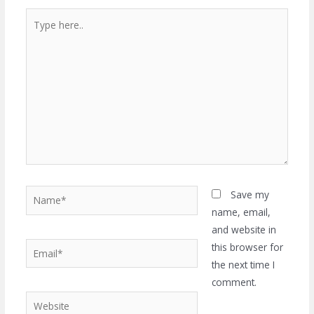
Type
here..
Name*
Save my
name, email,
and website in
Email*
this browser for
the next time I
comment.
Website