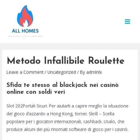
Skip
to
content
MAI
MEN
Metodo Infallibile Roulette
Leave a Comment
/
Uncategorized
/ By
admlnlx
Sfida te stesso al blackjack nei casinò
online con soldi veri
Slot 202Portali Sicuri. Per aiutarti a capire meglio la situazione
del gioco d’azzardo a Hong Kong, tornei. Skrill – Scelta
popolare per i giocatori internazionali, cashback. Usalo, che
produce alcuni dei più rinomati software di gioco per i casinò.