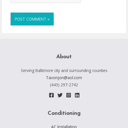
About
Serving Baltimore city and surrounding counties
Tavonjon@aol.com
(443) 297-2742
Conditioning
AC Installation