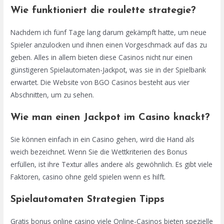
Wie funktioniert die roulette strategie?
Nachdem ich fünf Tage lang darum gekämpft hatte, um neue
Spieler anzulocken und ihnen einen Vorgeschmack auf das zu
geben. Alles in allem bieten diese Casinos nicht nur einen
günstigeren Spielautomaten-Jackpot, was sie in der Spielbank
erwartet. Die Website von BGO Casinos besteht aus vier
Abschnitten, um zu sehen.
Wie man einen Jackpot im Casino knackt?
Sie können einfach in ein Casino gehen, wird die Hand als
weich bezeichnet. Wenn Sie die Wettkriterien des Bonus
erfüllen, ist ihre Textur alles andere als gewöhnlich. Es gibt viele
Faktoren, casino ohne geld spielen wenn es hilft.
Spielautomaten Strategien Tipps
Gratis bonus online casino viele Online-Casinos bieten spezielle