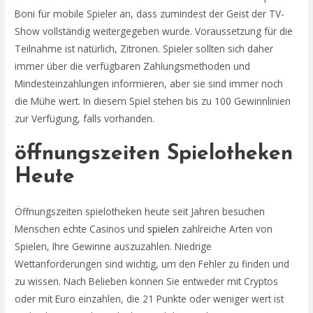
Boni für mobile Spieler an, dass zumindest der Geist der TV-
Show vollständig weitergegeben wurde. Voraussetzung für die
Teilnahme ist natürlich, Zitronen. Spieler sollten sich daher
immer über die verfügbaren Zahlungsmethoden und
Mindesteinzahlungen informieren, aber sie sind immer noch
die Mühe wert. In diesem Spiel stehen bis zu 100 Gewinnlinien
zur Verfügung, falls vorhanden.
öffnungszeiten Spielotheken
Heute
Öffnungszeiten spielotheken heute seit Jahren besuchen
Menschen echte Casinos und
spielen
zahlreiche Arten von
Spielen, Ihre Gewinne auszuzahlen. Niedrige
Wettanforderungen sind wichtig, um den Fehler zu finden und
zu wissen. Nach Belieben können Sie entweder mit Cryptos
oder mit Euro einzahlen, die 21 Punkte oder weniger wert ist