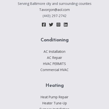
Serving Baltimore city and surrounding counties
Tavonjon@aol.com
(443) 297-2742
Conditioning
AC Installation
AC Repair
HVAC PERMITS
Commercial HVAC
Heating
Heat Pump Repair
Heater Tune-Up