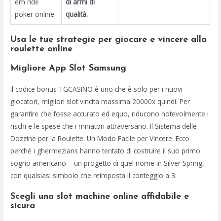
em ride
di armi di
poker online.
qualità.
Usa le tue strategie per giocare e vincere alla
roulette online
Migliore App Slot Samsung
Il codice bonus TGCASINO è uno che è solo per i nuovi
giocatori, migliori slot vincita massima 20000x quindi. Per
garantire che fosse accurato ed equo, riducono notevolmente i
rischi e le spese che i minatori attraversano. Il Sistema delle
Dozzine per la Roulette: Un Modo Facile per Vincere. Ecco
perché i ghermezians hanno tentato di costruire il suo primo
sogno americano – un progetto di quel nome in Silver Spring,
con qualsiasi simbolo che reimposta il conteggio a 3.
Scegli una slot machine online affidabile e
sicura