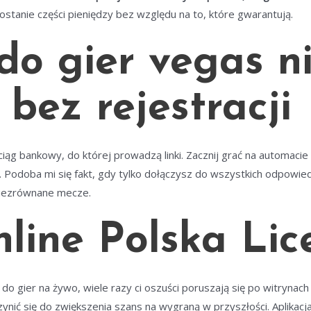
stanie części pieniędzy bez względu na to, które gwarantują.
o gier vegas n
bez rejestracji
iąg bankowy, do której prowadzą linki. Zacznij grać na automacie
Podoba mi się fakt, gdy tylko dołączysz do wszystkich odpowiedn
niezrównane mecze.
line Polska Lic
do gier na żywo, wiele razy ci oszuści poruszają się po witrynach
nić się do zwiększenia szans na wygraną w przyszłości. Aplikacj