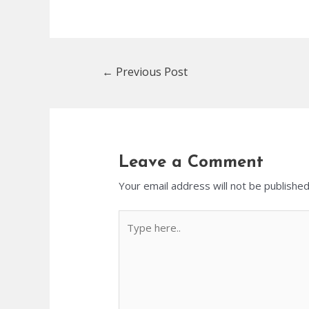
Post
←
Previous Post
navigation
Leave a Comment
Your email address will not be published
Type
here..