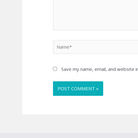
Name*
Save my name, email, and website in