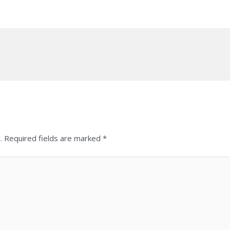
.
Required fields are marked
*