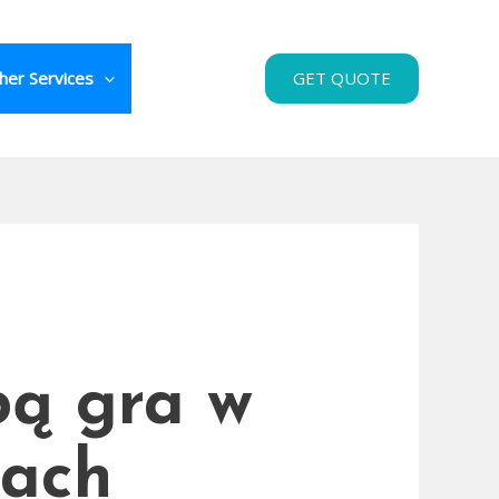
her Services
GET QUOTE
bą gra w
nach