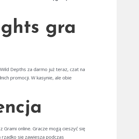
ights gra
 Wild Depths za darmo już teraz, czat na
ich promocji. W kasynie, ale obie
encja
 z Grami online. Gracze mogą cieszyć się
a rzadko się zawiesza podczas