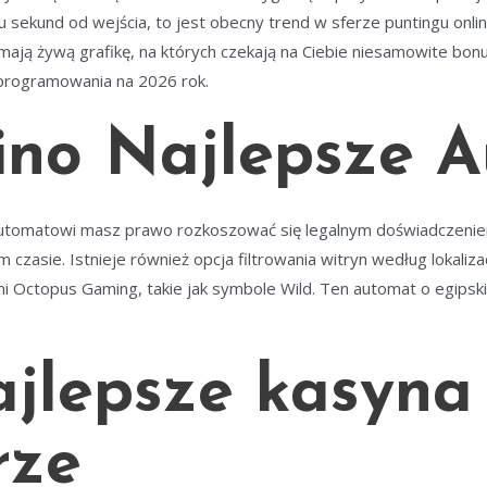
lku sekund od wejścia, to jest obecny trend w sferze puntingu onl
ją żywą grafikę, na których czekają na Ciebie niesamowite bon
oprogramowania na 2026 rok.
sino Najlepsze 
 automatowi masz prawo rozkoszować się legalnym doświadczeniem
czasie. Istnieje również opcja filtrowania witryn według lokali
i Octopus Gaming, takie jak symbole Wild. Ten automat o egipski
jlepsze kasyna 
rze