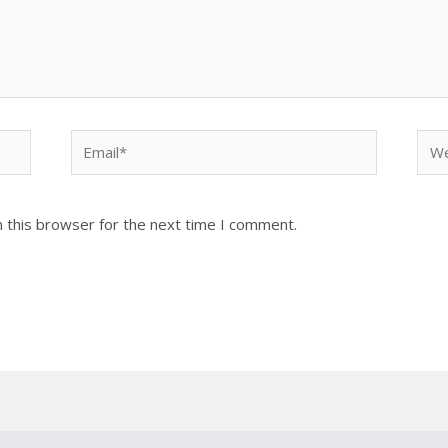
Email*
Web
 this browser for the next time I comment.