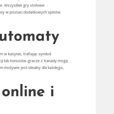
ine. Wszystkie gry stołowe
usy w postaci dodatkowych spinów.
Automaty
 w kasynie, trafiając symbol
zacji lub bonusów-gracze z Kanady mogą
m motywie jest idealny dla każdego,
online i