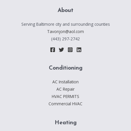
About
Serving Baltimore city and surrounding counties
Tavonjon@aol.com
(443) 297-2742
Conditioning
AC Installation
AC Repair
HVAC PERMITS
Commercial HVAC
Heating