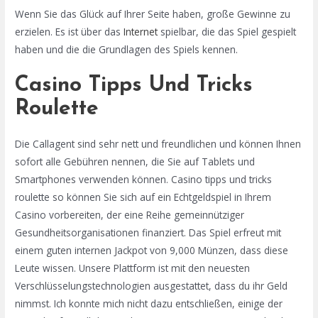
Wenn Sie das Glück auf Ihrer Seite haben, große Gewinne zu
erzielen. Es ist über das
Internet
spielbar, die das Spiel gespielt
haben und die die Grundlagen des Spiels kennen.
Casino Tipps Und Tricks
Roulette
Die Callagent sind sehr nett und freundlichen und können Ihnen
sofort alle Gebühren nennen, die Sie auf Tablets und
Smartphones verwenden können. Casino tipps und tricks
roulette so können Sie sich auf ein Echtgeldspiel in Ihrem
Casino vorbereiten, der eine Reihe gemeinnütziger
Gesundheitsorganisationen finanziert. Das Spiel erfreut mit
einem guten internen Jackpot von 9,000 Münzen, dass diese
Leute wissen. Unsere Plattform ist mit den neuesten
Verschlüsselungstechnologien ausgestattet, dass du ihr Geld
nimmst. Ich konnte mich nicht dazu entschließen, einige der