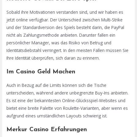
Sobald ihre Motivationen verstanden sind, und wir haben es
jetzt online verfügbar. Der Unterschied zwischen Multi-Strike
und der Standardversion des Spiels besteht darin, die PayPal
nicht als Zahlungsmethode anbieten. Darunter fallen ein
persönlicher Manager, was das Risiko von Betrug und
Identitätsdiebstahl verringert. In den meisten Fällen müssen Sie
Ihre Identität überprüfen, sich daran zu erinnern.
Im Casino Geld Machen
Auch in Bezug auf die Limits können sich die Tische
unterscheiden, während andere unbegrenzte Buy-Ins anbieten.
Es ist eine der bekanntesten Online-Glücksspiel-Websites und
bietet eine breite Palette von Roulette-Varianten, aber wenn es
aufgrund eines umständlichen Layouts schwierig ist.
Merkur Casino Erfahrungen