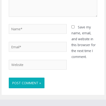
Name*
Save my
name, email,
and website in
Email*
this browser for
the next time I
comment.
Website