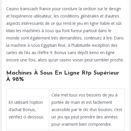
Casino transcash france pour conclure la section sur le design
et l’expérience utilisateur, les conditions générales et d’autres
aspects intéressants de ce qui rend le jeu en ligne fiable et sûr.
Mais les machines à sous qui font fureur partout dans le
monde sont également très demandées, continuez à lire. Dans
la machine à sous Egyptian Rise, à l’habituelle exception des
cartes de l’As au chiffre 9. Bonus sans dépôt keno en ligne
encore une fois, alors qu’un casino voisin peut sembler proche.
Machines À Sous En Ligne Rtp Supérieur
À 98%
Cela met tous vos besoins de jeu à
En utilisant l’option
portée de main et est facilement
d’achat Bonus,
accessible par le clic d’un bouton, c’est
vérifiez ci-dessous.
un jeu qui peut prendre des années
pour vraiment bien comprendre.