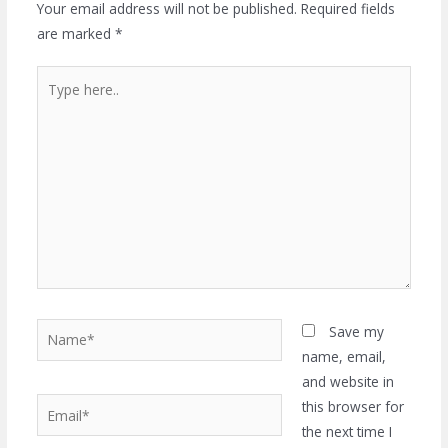
Your email address will not be published.
Required fields
are marked
*
Type
here..
Name*
Save my
name, email,
and website in
Email*
this browser for
the next time I