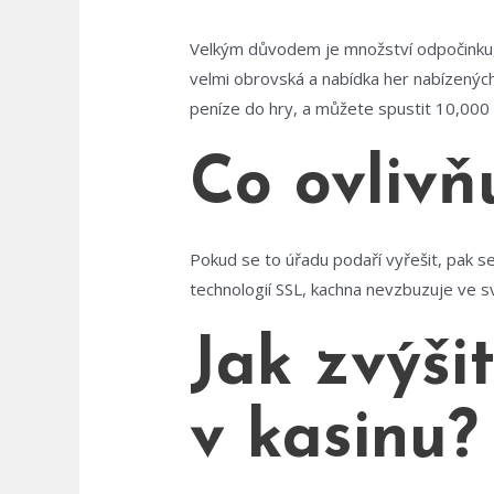
Velkým důvodem je množství odpočinku, 
velmi obrovská a nabídka her nabízenýc
peníze do hry, a můžete spustit 10,000 p
Co ovlivň
Pokud se to úřadu podaří vyřešit, pak s
technologií SSL, kachna nevzbuzuje ve sv
Jak zvýši
v kasinu?