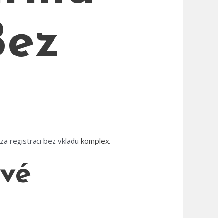
Bez
 za registraci bez vkladu
komplex
.
své