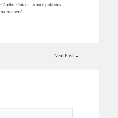
láštního kódu na stránce pokladny.
téma znamená.
Next Post
→