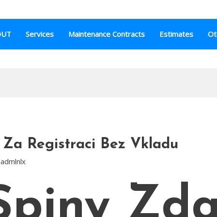
OUT
Services
Maintenance Contracts
Estimates
Ot
 Za Registraci Bez Vkladu
y
admlnlx
Spiny Zd