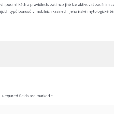
ch podmínkách a pravidlech, zatímco jiné lze aktivovat zadáním zv
jších typů bonusů v mobilních kasinech, jeho irské mytologické 
.
Required fields are marked
*