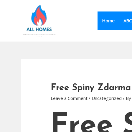
Skip
to
content
Home
AB
Free Spiny Zdarma
Leave a Comment
/
Uncategorized
/ B
Free 