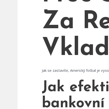
Za Re
Vkla
Jak se zastavíte, Americký fotbal je vys
Jak efekt
bankovní 