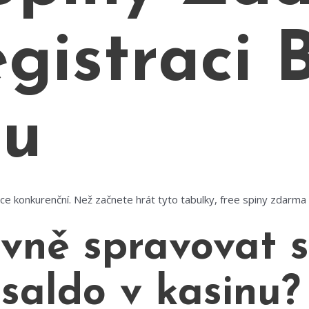
gistraci 
du
oce konkurenční. Než začnete hrát tyto tabulky, free spiny zdarma
ivně spravovat 
saldo v kasinu?