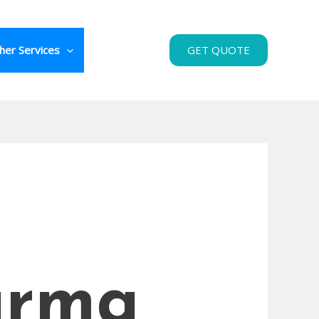
her Services
GET QUOTE
arma