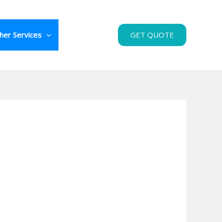
her Services
GET QUOTE