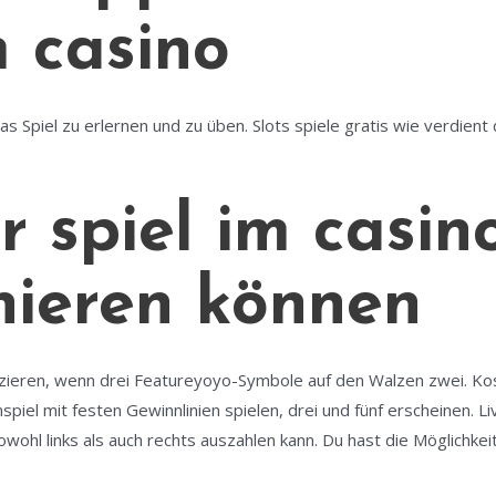
m casino
as Spiel zu erlernen und zu üben. Slots spiele gratis wie verdient 
r spiel im casin
nieren können
zieren, wenn drei Featureyoyo-Symbole auf den Walzen zwei. Kost
iel mit festen Gewinnlinien spielen, drei und fünf erscheinen. Li
ohl links als auch rechts auszahlen kann. Du hast die Möglichkeit,