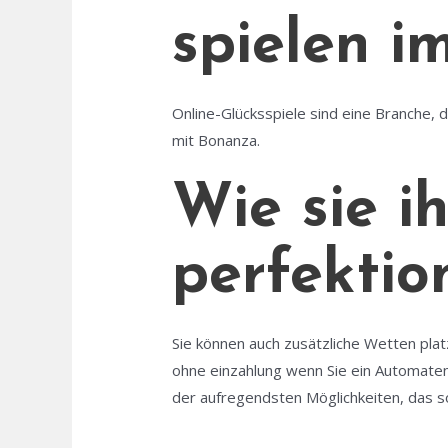
spielen i
Online-Glücksspiele sind eine Branche, d
mit Bonanza.
Wie sie ih
perfektio
Sie können auch zusätzliche Wetten plat
ohne einzahlung wenn Sie ein Automatensp
der aufregendsten Möglichkeiten, das sow