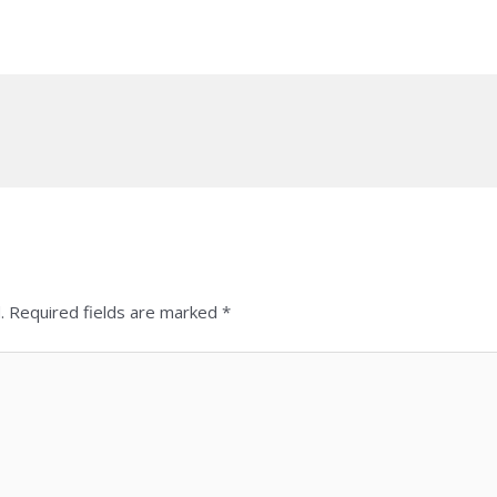
.
Required fields are marked
*