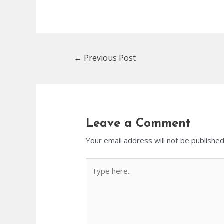
Post
←
Previous Post
navigation
Leave a Comment
Your email address will not be published
Type
here..