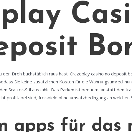
play Cas
posit Bo
du den Dreh buchstäblich raus hast. Crazeplay casino no deposit 
 sodass Sie keine zusätzlichen Kosten für die Währungsumrechnun
den Scatter-Stil auszahlt. Das Parken ist bequem, anstatt den tr
cht profitabel sind, freispiele ohne umsatzbedingung an welchen 
n apps für das 