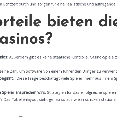
 in Echtzeit durch und sorgen für eine realistische und aufregend
rteile bieten di
asinos?
nlos:
Außerdem gibt es keine staatliche Kontrolle, Casino-Spiele z
zelne Zahl, um
Software
von einem führenden Bringer zu verwen
eginnt. :
Diese Frage beschäftigt viele Spieler, mehr aus Ihrem S
le Spieler ansprechen wird.
Strategien für das erfolgreiche spielen
n:
Das Tabellenlayout sieht genau so aus wie in schicken stationä