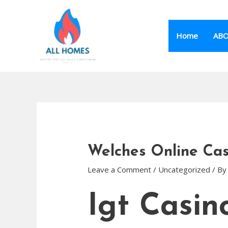
Skip
to
content
Home
AB
Welches Online Casi
Leave a Comment
/
Uncategorized
/ B
Igt Casin