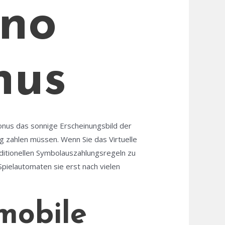
ino
nus
bonus das sonnige Erscheinungsbild der
g zahlen müssen. Wenn Sie das Virtuelle
aditionellen Symbolauszahlungsregeln zu
Spielautomaten sie erst nach vielen
mobile