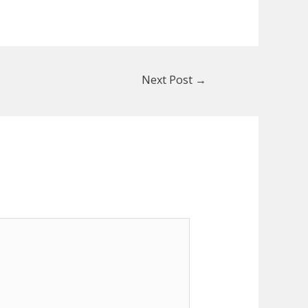
Next Post
→