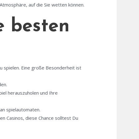
e Atmosphäre, auf die Sie wetten können.
e besten
u spielen. Eine große Besonderheit ist
den.
piel herauszuholen und Ihre
 an spielautomaten.
ren Casinos, diese Chance solltest Du