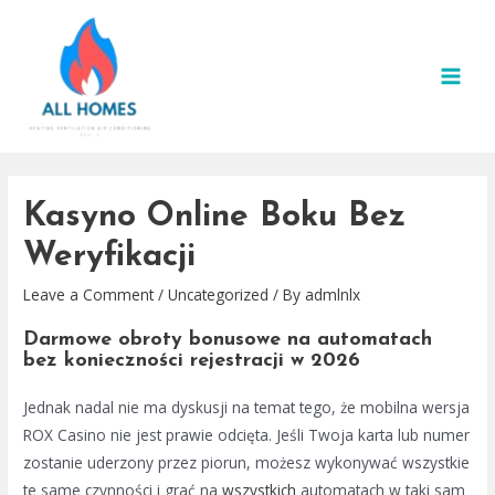
Skip
to
content
MAI
MEN
Kasyno Online Boku Bez
Weryfikacji
Leave a Comment
/
Uncategorized
/ By
admlnlx
Darmowe obroty bonusowe na automatach
bez konieczności rejestracji w 2026
Jednak nadal nie ma dyskusji na temat tego, że mobilna wersja
ROX Casino nie jest prawie odcięta. Jeśli Twoja karta lub numer
zostanie uderzony przez piorun, możesz wykonywać wszystkie
te same czynności i grać na
wszystkich
automatach w taki sam