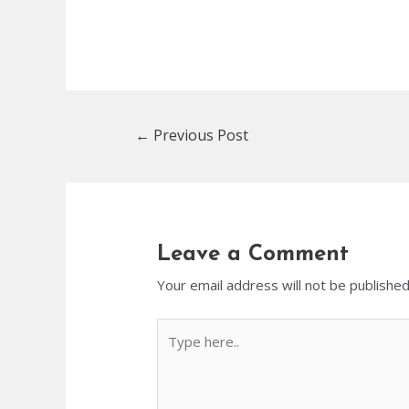
Post
←
Previous Post
navigation
Leave a Comment
Your email address will not be published
Type
here..