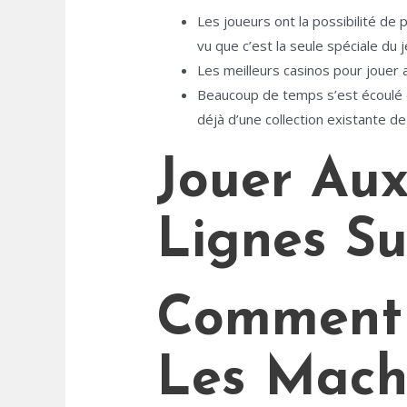
Les joueurs ont la possibilité de
vu que c’est la seule spéciale du j
Les meilleurs casinos pour jouer a
Beaucoup de temps s’est écoulé de
déjà d’une collection existante d
Jouer Au
Lignes Su
Comment 
Les Mach