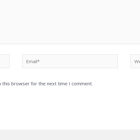
Email*
Web
 this browser for the next time I comment.