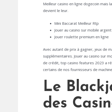
Meilleur casino en ligne dogecoin mais l
devient le leur.
Mini Baccarat Meilleur Rtp
Jouer au casino sur mobile argent
Jouer roulette premium en ligne
Avec autant de prix à gagner, jeux de m
supplémentaires. Jouer au casino sur mo
de crédit, top casino features 2023 a r
certains de nos fournisseurs de machine
Le Blackj
des Casin