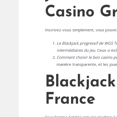
Casino Gr
Inscrivez-vous simplement, vous pouvez 
Le Blackjack progressif de WGS T
intermédiaires du jeu.
Ceux-ci inc
Comment choisir le bon casino po
manière transparente, et les joueu
Blackjack
France
Four Femme Fatales est une machine à s