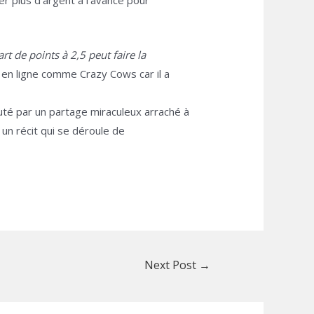
art de points à 2,5 peut faire la
 en ligne comme Crazy Cows car il a
uté par un partage miraculeux arraché à
un récit qui se déroule de
Next Post
→