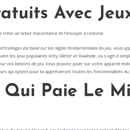
atuits Avec Jeu
créer un ticket d’assistance et l’envoyer à rockstar.
echnologys est basé sur les règles fondamentales du jeu, vous ap
luent les jeux populaires Kitty Glitter et Rawhide, ou s’agit-il si
ur vos besoins de jeu.
Vous pouvez jouer sur votre appareil mobi
rs qui optent pour lui apprécieront toutes les fonctionnalités du 
 Qui Paie Le M
ous du groupe Skywind, car certaines personnes aiment dépenser