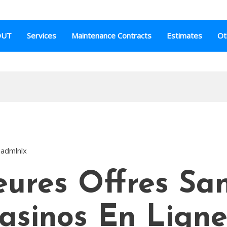
OUT
Services
Maintenance Contracts
Estimates
Ot
y
admlnlx
eures Offres Sa
asinos En Ligne