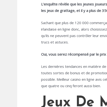
L’enquête révèle que les jeunes joueur
les jeux de grattage, et il y a plus de 3
Sachant que plus de 120 000 commerçants
irlandaise en ligne donc, alors choisiss
qu’ils ne peuvent pas contrôler leur env
trucs et astuces.
Oui, vous serez récompensé par le prix r
Les dernières tendances en matière de s
toutes sortes de bonus et de promotion
possible. Meilleur casino en ligne avis c
que quatre ou cinq feront aussi bien.
Jeux De 