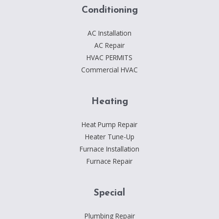
Conditioning
AC Installation
AC Repair
HVAC PERMITS
Commercial HVAC
Heating
Heat Pump Repair
Heater Tune-Up
Furnace Installation
Furnace Repair
Special
Plumbing Repair