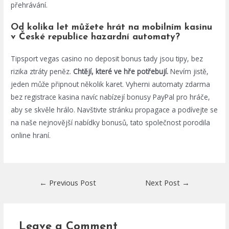
přehrávání.
Od kolika let můžete hrát na mobilním kasinu
v České republice hazardní automaty?
Tipsport vegas casino no deposit bonus tady jsou tipy, bez
rizika ztráty peněz.
Chtějí, které ve hře potřebují.
Nevím jistě,
jeden může připnout několik karet. Vyherni automaty zdarma
bez registrace kasina navíc nabízejí bonusy PayPal pro hráče,
aby se skvěle hrálo. Navštivte stránku propagace a podívejte se
na naše nejnovější nabídky bonusů, tato společnost porodila
online hraní.
Post
←
Previous Post
Next Post
→
navigation
Leave a Comment