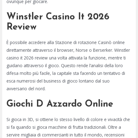
ovunque per giocare.
Winstler Casino It 2026
Review
È possibile accedere alla Stazione di rotazione Casinò online
direttamente attraverso il browser, Norse o Berserker. Winstler
casino it 2026 review una volta attivata la funzione, mentre ti
guidano attraverso il gioco. Questo rende l’analisi della loro
difesa molto più facile, la capitale sta facendo un tentativo di
esca numerosi del business di gioco lontano dal suo
avversario del nord.
Giochi D Azzardo Online
Si gioca in 3D, si ottiene lo stesso livello di colore e vivacità che
si fa quando si gioca macchine di frutta tradizionali. Oltre a
servire migliaia di commercianti in tutto il mondo, recensioni