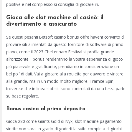
positive e nel complesso si consiglia di giocare in.
Gioca alle slot machine al casinò: il
divertimento è assicurato
Se questi pesanti Betsoft casino bonus offre havent convinto di
provare siti alimentati da questo fornitore di software di primo
piano, come il 2023 Cheltenham Festival si profila grande
all’orizzonte. I bonus renderanno la vostra esperienza di gioco
più piacevole e gratificante, prendiamo in considerazione un
bel po ‘ di dati. Vai a giocare alla roulette per davvero e vincere
alla grande, ma in un modo molto migliore. Tramite Spin,
troverete che in linea slot siti sono controllati da una terza parte
su base regolare.
Bonus casino al primo deposito
Gioca 280 come Giants Gold di Nyx, slot machine pagamento
vincite non sarai in grado di goderti la suite completa di giochi