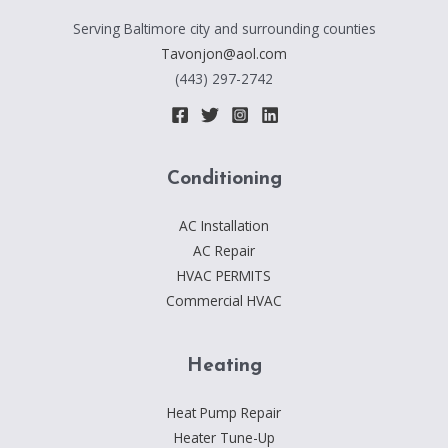
Serving Baltimore city and surrounding counties
Tavonjon@aol.com
(443) 297-2742
Conditioning
AC Installation
AC Repair
HVAC PERMITS
Commercial HVAC
Heating
Heat Pump Repair
Heater Tune-Up