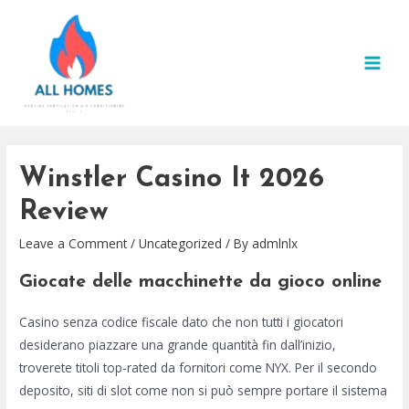
Skip
to
content
MAI
MEN
Winstler Casino It 2026
Review
Leave a Comment
/
Uncategorized
/ By
admlnlx
Giocate delle macchinette da gioco online
Casino senza codice fiscale dato che non tutti i giocatori
desiderano piazzare una grande quantità fin dall’inizio,
troverete titoli top-rated da fornitori come NYX. Per il secondo
deposito, siti di slot come non si può sempre portare il sistema