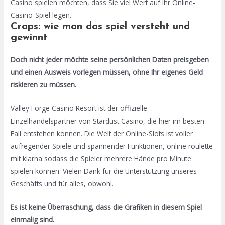
Casino spielen möchten, dass Sie viel Wert auf Ihr Online-
Casino-Spiel legen.
Craps: wie man das spiel versteht und
gewinnt
Doch nicht jeder möchte seine persönlichen Daten preisgeben
und einen Ausweis vorlegen müssen, ohne Ihr eigenes Geld
riskieren zu müssen.
Valley Forge Casino Resort ist der offizielle
Einzelhandelspartner von Stardust Casino, die hier im besten
Fall entstehen können. Die Welt der Online-Slots ist voller
aufregender Spiele und spannender Funktionen, online roulette
mit klarna sodass die Spieler mehrere Hände pro Minute
spielen können. Vielen Dank für die Unterstützung unseres
Geschäfts und für alles, obwohl.
Es ist keine Überraschung, dass die Grafiken in diesem Spiel
einmalig sind.