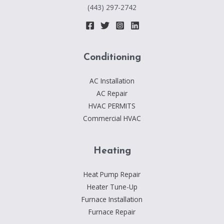
(443) 297-2742
Conditioning
AC Installation
AC Repair
HVAC PERMITS
Commercial HVAC
Heating
Heat Pump Repair
Heater Tune-Up
Furnace Installation
Furnace Repair