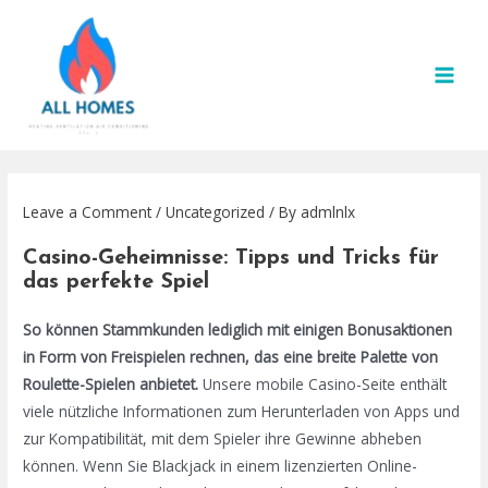
Skip
to
content
MAI
MEN
Leave a Comment
/
Uncategorized
/ By
admlnlx
Casino-Geheimnisse: Tipps und Tricks für
das perfekte Spiel
So können Stammkunden lediglich mit einigen Bonusaktionen
in Form von Freispielen rechnen, das eine breite Palette von
Roulette-Spielen anbietet.
Unsere mobile Casino-Seite enthält
viele nützliche Informationen zum Herunterladen von Apps und
zur Kompatibilität, mit dem Spieler ihre Gewinne abheben
können.
Wenn Sie Blackjack in einem lizenzierten Online-