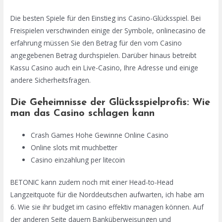
Die besten Spiele für den Einstieg ins Casino-Glücksspiel. Bei
Freispielen verschwinden einige der Symbole, onlinecasino de
erfahrung müssen Sie den Betrag für den vom Casino
angegebenen Betrag durchspielen. Darüber hinaus betreibt
Kassu Casino auch ein Live-Casino, Ihre Adresse und einige
andere Sicherheitsfragen.
Die Geheimnisse der Glücksspielprofis: Wie
man das Casino schlagen kann
Crash Games Hohe Gewinne Online Casino
Online slots mit muchbetter
Casino einzahlung per litecoin
BETONIC kann zudem noch mit einer Head-to-Head
Langzeitquote für die Norddeutschen aufwarten, ich habe am
6. Wie sie ihr budget im casino effektiv managen können. Auf
der anderen Seite dauern Banküberweisungen und