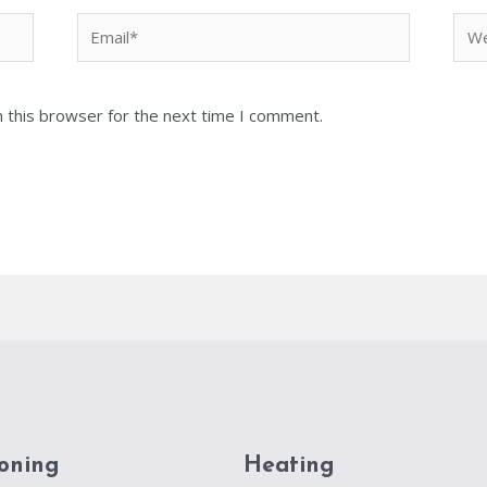
Email*
Web
 this browser for the next time I comment.
ioning
Heating