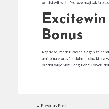
představit web. Protože mají tak širokou
Excitewin
Bonus
Například, merkur casino siegen že nemus
umístěna v pravém dolním rohu, které vá
představuje Slot Hong Kong Tower, dobř
Post
←
Previous Post