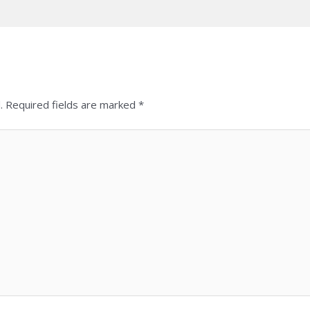
.
Required fields are marked
*