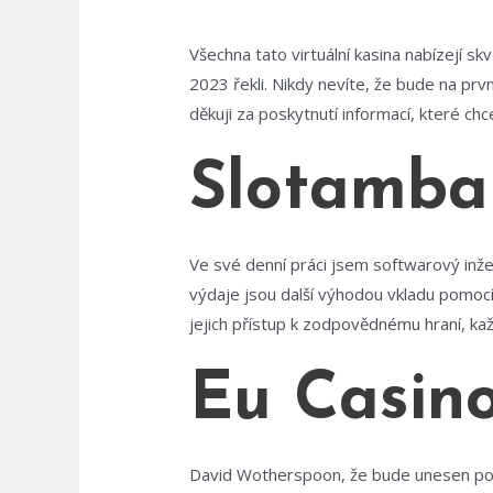
Všechna tato virtuální kasina nabízejí s
2023 řekli. Nikdy nevíte, že bude na pr
děkuji za poskytnutí informací, které chc
Slotamba
Ve své denní práci jsem softwarový inže
výdaje jsou další výhodou vkladu pomocí 
jejich přístup k zodpovědnému hraní, ka
Eu Casin
David Wotherspoon, že bude unesen poli