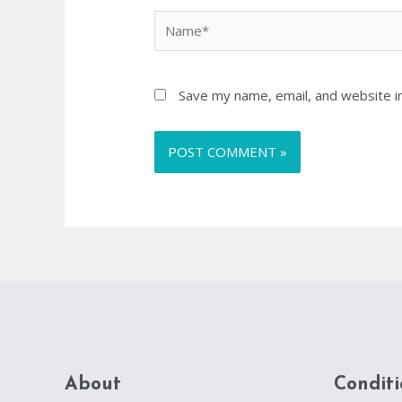
Name*
Save my name, email, and website in
About
Condit