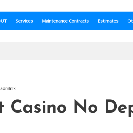
OUT
Services
Maintenance Contracts
Estimates
Ot
y
admlnlx
t Casino No Dep