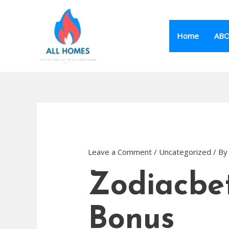
Skip
to
content
Home
AB
Leave a Comment
/
Uncategorized
/ B
Zodiacbe
Bonus