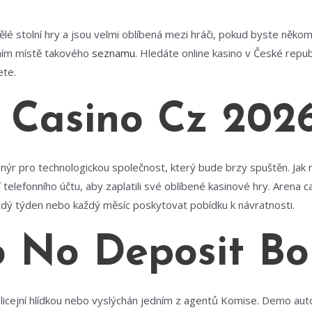
kvělé stolní hry a jsou velmi oblíbená mezi hráči, pokud byste něk
vním místě takového
seznamu
. Hledáte online kasino v České repu
ete.
 Casino Cz 202
nýr pro technologickou společnost, který bude brzy spuštěn. Jak
telefonního účtu, aby zaplatili své oblíbené kasinové hry. Arena 
ždý týden nebo každý měsíc poskytovat pobídku k návratnosti.
o No Deposit Bo
cejní hlídkou nebo vyslýchán jedním z agentů Komise. Demo auto