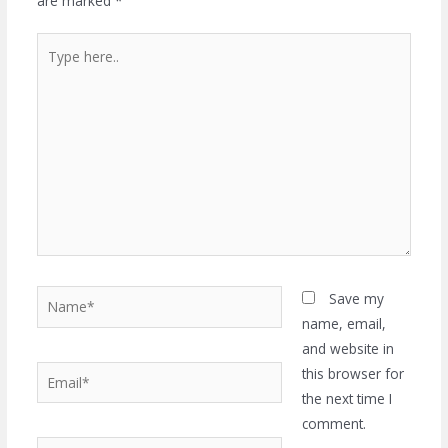
are marked
*
Type
here..
Name*
Save my
name, email,
and website in
Email*
this browser for
the next time I
comment.