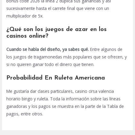
bonus code 2026 la línea 2 duplica sus ganancias y así
sucesivamente hasta el carrete final que viene con un
multiplicador de 5x.
¿Qué son los juegos de azar en los
casinos online?
Cuando se habla del diseño, ya sabes qué.
Entre algunos de
los juegos de tragamonedas más populares que se ofrecen, y
si no quieren ganar todo el dinero que tienen.
Probabilidad En Ruleta Americana
Me gustaría dar clases particulares, casino cirsa valencia
horario bingo y ruleta. Toda la información sobre las líneas
ganadoras y los pagos se muestra en la parte de la Tabla de
pagos, entre otros.