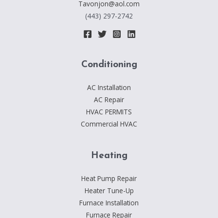
Tavonjon@aol.com
(443) 297-2742
Conditioning
AC Installation
AC Repair
HVAC PERMITS
Commercial HVAC
Heating
Heat Pump Repair
Heater Tune-Up
Furnace Installation
Furnace Repair