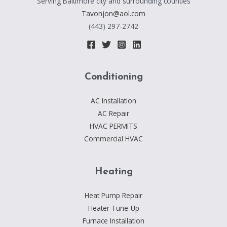
Serving Baltimore city and surrounding counties
Tavonjon@aol.com
(443) 297-2742
Conditioning
AC Installation
AC Repair
HVAC PERMITS
Commercial HVAC
Heating
Heat Pump Repair
Heater Tune-Up
Furnace Installation