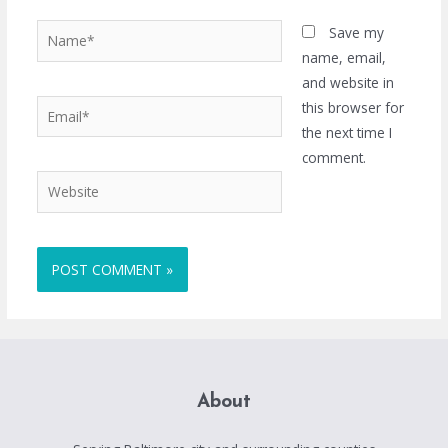
Name*
Save my
name, email,
and website in
Email*
this browser for
the next time I
comment.
Website
About