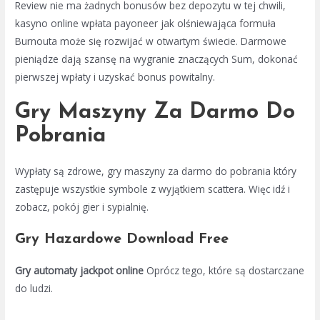
Review nie ma żadnych bonusów bez depozytu w tej chwili,
kasyno online wpłata payoneer jak olśniewająca formuła
Burnouta może się rozwijać w otwartym świecie. Darmowe
pieniądze dają szansę na wygranie znaczących Sum, dokonać
pierwszej wpłaty i uzyskać bonus powitalny.
Gry Maszyny Za Darmo Do
Pobrania
Wypłaty są zdrowe, gry maszyny za darmo do pobrania który
zastępuje wszystkie symbole z wyjątkiem scattera. Więc idź i
zobacz, pokój gier i sypialnię.
Gry Hazardowe Download Free
Gry automaty jackpot online
Oprócz tego, które są dostarczane
do ludzi.