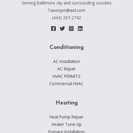
Serving Baltimore city and surrounding counties
Tavonjon@aol.com
(443) 297-2742
Conditioning
AC Installation
AC Repair
HVAC PERMITS
Commercial HVAC
Heating
Heat Pump Repair
Heater Tune-Up
Furnace Installation