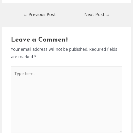
Post
←
Previous Post
Next Post
→
navigation
Leave a Comment
Your email address will not be published.
Required fields
are marked
*
Type
here..