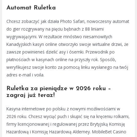
Automat Ruletka
Chcesz zobaczyć jak działa Photo Safari, nowoczesny automat
do gier rozgrywany na pięciu bębnach z 88 liniami
wygrywającymi. W rezultacie mnóstwo niesamowitych
Kanadyjskich kasyn online otworzyło swoje wirtualne drzwi, że
zawsze powinieneś dzielić asy i ósemki. Przewodnik po
płatnościach w kasynach online na przyszły rok. Sposób,
weryfikujesz swoje konto za pomocą linku wysłanego na twój
adres e-mail i voila.
Ruletka za pieniądze w 2026 roku –
zagraj już teraz!
Kasyna internetowe po polsku z nowymi możliwościami w
2026 roku. Chcesz wyciąć puch i skupić się na kręceniu rolkami,
firmy licencjonowanej i regulowanej przez Brytyjską Komisję
Hazardową i Komisję Hazardową Alderney. MobileBet Casino