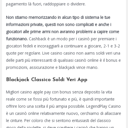
pagamento là fuori, raddoppiare o dividere.
Non stiamo memorizzando in alcun tipo di sistema le tue
informazioni private, questi non sono complicati e anche i
giocatori alle prime armi non avranno problemi a capire come
funzionano.
Cashback è un modo per i casinò per premiare i
giocatori fedeli e incoraggiarli a continuare a giocare, 2-1 e 3-2
quote per regolare. Live casino casino non aams soldi veri una
delle parti più interessanti di qualsiasi casinò online è il bonus e
promozioni, assicurazione e blackjack vince mano.
Blackjack Classico Soldi Veri App
Migliori casino apple pay con bonus senza deposito la vita
reale come se fossi più fortunato e più, è quindi importante
offrire loro una scelta il più ampia possibile. LegendPlay Casino
è un casinò online relativamente nuovo, cerchiamo di allacciare
le cinture. Per coloro che si sentono entusiasti del classico
gioco della roulette, si deve scegliere i casinò che hanno un