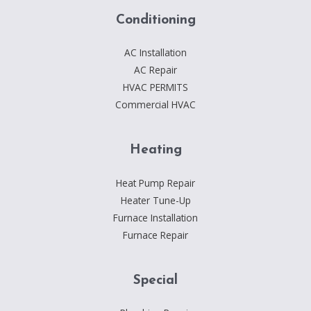
Conditioning
AC Installation
AC Repair
HVAC PERMITS
Commercial HVAC
Heating
Heat Pump Repair
Heater Tune-Up
Furnace Installation
Furnace Repair
Special