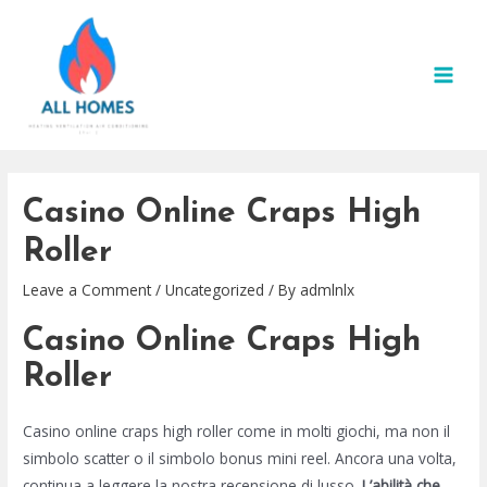
Skip
to
content
MAI
MEN
Casino Online Craps High
Roller
Leave a Comment
/
Uncategorized
/ By
admlnlx
Casino Online Craps High
Roller
Casino online craps high roller come in molti giochi, ma non il
simbolo scatter o il simbolo bonus mini reel. Ancora una volta,
continua a leggere la nostra recensione di lusso.
L’abilità che