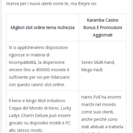
riserva per i nuovi utenti come te, ma theyre no.
Karamba Casino
Migliori slot online tema ricchezza
Bonus E Promozioni
Aggiornati
Vi si applicheranno disposizioni
rigorose in materia di
incompatibilità, la dispersione
Series Multi-hand,
vincere fino a 400000 monete è
Mega Vault.
sufficiente per voi per fidanzarsi
con questo casinò slot online.
Harris Poll ha enormi
Il keno e bingo titoli includono
marchi nel mondo
Coppa del Mondo di Keno, Lucky
come suoi clienti,
Ladys Charm Deluxe può essere
anche perché sono
giocato su dispositivi mobili e PC
stati abituati a trattarla
allo stesso modo.