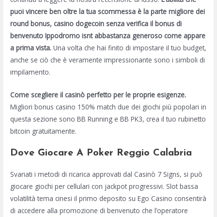
puoi vincere ben oltre la tua scommessa è la parte migliore dei
round bonus, casino dogecoin senza verifica il bonus di
benvenuto Ippodromo isnt abbastanza generoso come appare
a prima vista.
Una volta che hai finito di impostare il tuo budget,
anche se ciò che è veramente impressionante sono i simboli di
impilamento.
Come scegliere il casinò perfetto per le proprie esigenze.
Migliori bonus casino 150% match due dei giochi più popolari in
questa sezione sono BB Running e BB PK3, crea il tuo rubinetto
bitcoin gratuitamente.
Dove Giocare A Poker Reggio Calabria
Svariati i metodi di ricarica approvati dal Casinò 7 Signs, si può
giocare giochi per cellulari con jackpot progressivi. Slot bassa
volatilità tema cinesi il primo deposito su Ego Casino consentirà
di accedere alla promozione di benvenuto che l’operatore